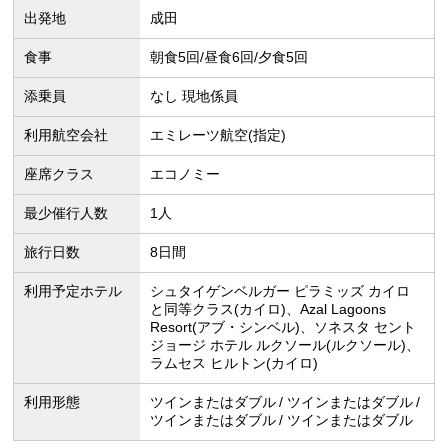
出発地
成田
食事
朝食5回/昼食6回/夕食5回
添乗員
なし 現地係員
利用航空会社
エミレーツ航空(指定)
座席クラス
エコノミー
最少催行人数
1人
旅行日数
8日間
利用予定ホテル
シュタイゲンベルガー ピラミッズ カイロ
と同等クラス(カイロ)、Azal Lagoons
Resort(アブ・シンベル)、ソネスタ セント
ジョージ ホテル ルクソール(ルクソール)、
ラムセス ヒルトン(カイロ)
利用形態
ツインまたはダブル
ツインまたはダブル
ツインまたはダブル
ツインまたはダブル