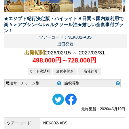
★エジプト紀行決定版・ハイライト８日間＜国内線利用で
楽々＞アブシンベル＆ルクソール泊★嬉しい全食事付プラ
ン！
ツアーコード：NEK802-ABS
成田発着
出発期間
2026/02/15 ～ 2027/03/31
498,000円～728,000円
カード決済可
全食事付き
1名催行可
燃油サーチャージ別
諸税等別
最終更新：2026年6月19日
ツアーコード
NEK802-ABS