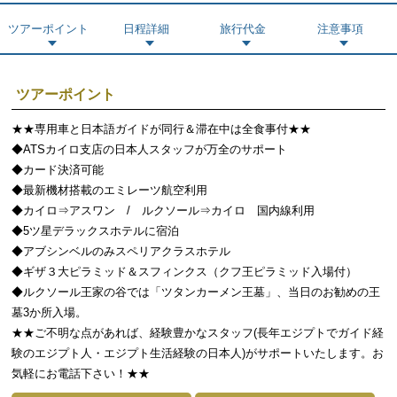
ツアーポイント
日程詳細
旅行代金
注意事項
ツアーポイント
★★専用車と日本語ガイドが同行＆滞在中は全食事付★★
◆ATSカイロ支店の日本人スタッフが万全のサポート
◆カード決済可能
◆最新機材搭載のエミレーツ航空利用
◆カイロ⇒アスワン / ルクソール⇒カイロ 国内線利用
◆5ツ星デラックスホテルに宿泊
◆アブシンベルのみスペリアクラスホテル
◆ギザ３大ピラミッド＆スフィンクス（クフ王ピラミッド入場付）
◆ルクソール王家の谷では「ツタンカーメン王墓」、当日のお勧めの王
墓3か所入場。
★★ご不明な点があれば、経験豊かなスタッフ(長年エジプトでガイド経
験のエジプト人・エジプト生活経験の日本人)がサポートいたします。お
気軽にお電話下さい！★★