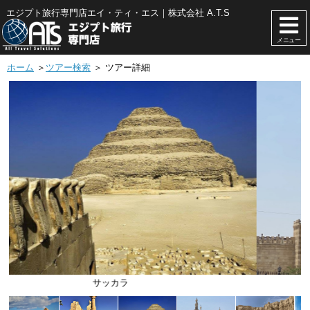
エジプト旅行専門店エイ・ティ・エス｜株式会社 A.T.S
メニュー
ホーム
＞
ツアー検索
＞ ツアー詳細
アズハル・モスク