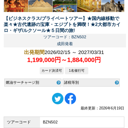
【ビジネスクラス/プライベートツアー】★国内線移動で
楽々★古代遺跡の宝庫・エジプトを満喫！★2大都市カイ
ロ・ギザ/ルクソール★５日間の旅!
ツアーコード：BZN502
成田発着
出発期間
2026/02/15 ～ 2027/03/31
1,199,000円～1,884,000円
カード決済可
1名催行可
燃油サーチャージ別
諸税等別
最終更新：2026年6月19日
ツアーコード
BZN502