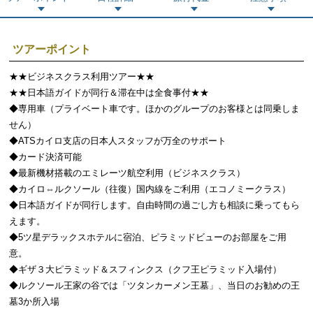
ツアーポイント
★★ビジネスクラス利用ツアー★★
★★日本語ガイドが同行＆滞在中は全食事付★★
◆専用車（プライベート車です。ほかのグループのお客様とは同乗しま
せん）
◆ATSカイロ支店の日本人スタッフが万全のサポート
◆カード決済可能
◆最新機材搭載のエミレーツ航空利用（ビジネスクラス）
◆カイロ⇔ルクソール（往復）国内線をご利用（エコノミークラス）
◆日本語ガイドが同行します。自由時間の過ごし方も相談に乗ってもら
えます。
◆5ツ星デラックスホテルに宿泊、ピラミッドビューのお部屋をご用
意。
◆ギザ３大ピラミッド＆スフィンクス（クフ王ピラミッド入場付）
◆ルクソール王家の谷では「ツタンカーメン王墓」、当日のお勧めの王
墓3か所入場