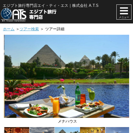
エジプト旅行専門店エイ・ティ・エス｜株式会社 A.T.S
メニュー
ホーム
＞
ツアー検索
＞ ツアー詳細
メナハウス