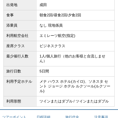
出発地
成田
食事
朝食2回/昼食2回/夕食2回
添乗員
なし 現地係員
利用航空会社
エミレーツ航空(指定)
座席クラス
ビジネスクラス
最少催行人数
1人/個人旅行（他のお客様と合流しませ
ん）
旅行日数
5日間
利用予定ホテル
メナ ハウス ホテル(カイロ)、ソネスタ セ
ント ジョージ ホテル ルクソール(ルクソー
ル)
利用形態
ツインまたはダブル
ツインまたはダブル
ツアーポイント
日程詳細
旅行代金
注意事項