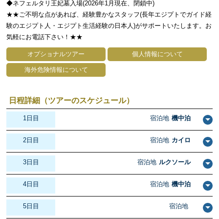
◆ネフェルタリ王妃墓入場(2026年1月現在、閉鎖中)
★★ご不明な点があれば、経験豊かなスタッフ(長年エジプトでガイド経
験のエジプト人・エジプト生活経験の日本人)がサポートいたします。お
気軽にお電話下さい！★★
オプショナルツアー
個人情報について
海外危険情報について
日程詳細（ツアーのスケジュール）
1日目
宿泊地
機中泊
2日目
宿泊地
カイロ
3日目
宿泊地
ルクソール
4日目
宿泊地
機中泊
5日目
宿泊地