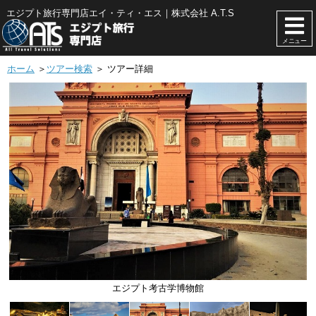
エジプト旅行専門店エイ・ティ・エス｜株式会社 A.T.S
メニュー
ホーム
＞
ツアー検索
＞ ツアー詳細
エジプト考古学博物館