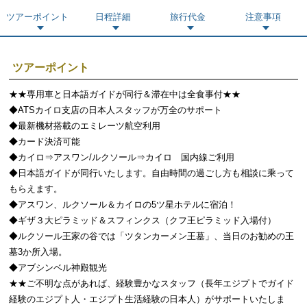
ツアーポイント
日程詳細
旅行代金
注意事項
ツアーポイント
★★専用車と日本語ガイドが同行＆滞在中は全食事付★★
◆ATSカイロ支店の日本人スタッフが万全のサポート
◆最新機材搭載のエミレーツ航空利用
◆カード決済可能
◆カイロ⇒アスワン/ルクソール⇒カイロ 国内線ご利用
◆日本語ガイドが同行いたします。自由時間の過ごし方も相談に乘って
もらえます。
◆アスワン、ルクソール＆カイロの5ツ星ホテルに宿泊！
◆ギザ３大ピラミッド＆スフィンクス（クフ王ピラミッド入場付）
◆ルクソール王家の谷では「ツタンカーメン王墓」、当日のお勧めの王
墓3か所入場。
◆アブシンベル神殿観光
★★ご不明な点があれば、経験豊かなスタッフ（長年エジプトでガイド
経験のエジプト人・エジプト生活経験の日本人）がサポートいたしま