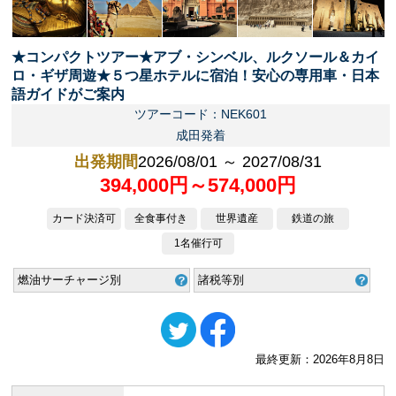
★コンパクトツアー★アブ・シンベル、ルクソール＆カイ
ロ・ギザ周遊★５つ星ホテルに宿泊！安心の専用車・日本
語ガイドがご案内
ツアーコード：NEK601
成田発着
出発期間
2026/08/01 ～ 2027/08/31
394,000円～574,000円
カード決済可
全食事付き
世界遺産
鉄道の旅
1名催行可
燃油サーチャージ別
諸税等別
最終更新：2026年8月8日