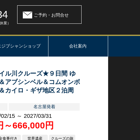
34
ご予約・お問合せ
：休業）
エジプシャンショップ
会社案内
イル川クルーズ★９日間 ゆ
＆アブシンベル＆コムオンボ
＆カイロ・ギザ地区２泊周
名古屋発着
/02/15 ～ 2027/03/31
0円～666,000円
全食事付き
世界遺産
クルーズの旅