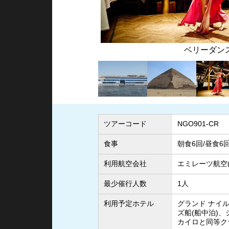
ョー
ギザピラ
ツアーコード
NGO901-CR
食事
朝食6回/昼食6
利用航空会社
エミレーツ航空(
最少催行人数
1人
利用予定ホテル
グランド ナイル
ズ船(船中泊)
カイロと同等ク