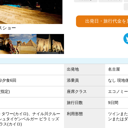
出発日・旅行代金を
ミッド
ルク
出発地
名古屋
回/夕食6回
添乗員
なし 現地
指定)
座席クラス
エコノミー
旅行日数
9日間
 タワー(カイロ)、ナイル川クルー
利用形態
ツインまた
、シュタイゲンベルガー ピラミッズ
ンまたはダ
ラス(カイロ)