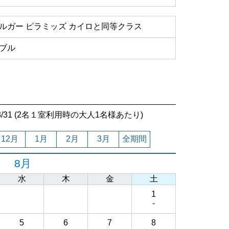
ルガー ピラミッズ カイロと同等クラス
ブル
7/03/31 (2名１室利用時の大人1名様あたり)
12月
1月
2月
3月
全期間
8月
水
木
金
土
1
-
5
6
7
8