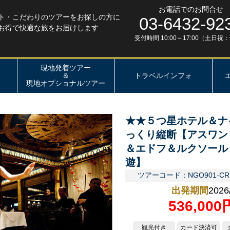
お電話でのお問合せ
ト・こだわりのツアーをお探しの方に
03-6432-92
お得で快適な旅をお届けします
受付時間 10:00～17:00（土日祝
現地発着ツアー
＆
トラベルインフォ
現地オプショナルツアー
★★５つ星ホテル＆ナ
っくり縦断【アスワン
＆エドフ＆ルクソール
遊】
ツアーコード：NGO901-CR
出発期間
2026
536,00
観光付き
カード決済可