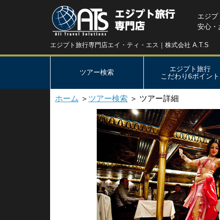
エジプ
安心・
エジプト旅行専門店エイ・ティ・エス｜株式会社 A.T.S
エジプト旅行
ツアー検索
こだわり6ポイント
ホーム
＞
ツアー検索
＞ ツアー詳細