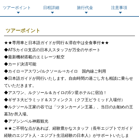
ツアーポイント
日程詳細
旅行代金
注意事項
ツアーポイント
★★専用車と日本語ガイドが同行＆滞在中は全食事付★★
◆ATSカイロ支店の日本人スタッフが万全のサポート
◆最新機材搭載のエミレーツ航空
◆カード決済可能
◆カイロ⇒アスワン/ルクソール⇒カイロ 国内線ご利用
◆日本語ガイドが同行いたします。自由時間の過ごし方も相談に乗らせ
ていただきます。
◆アスワン、ルクソール＆カイロの5ツ星ホテルに宿泊！
◆ギザ３大ピラミッド＆スフィンクス（クフ王ピラミッド入場付）
◆ルクソール王家の谷では「ツタンカーメン王墓」、当日のお勧めの王
墓3か所入場。
◆アブシンベル神殿観光
★★ご不明な点があれば、経験豊かなスタッフ（長年エジプトでガイド
経験のエジプト人・エジプト生活経験の日本人）がサポートいたしま