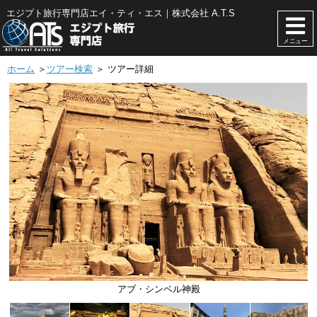
エジプト旅行専門店エイ・ティ・エス｜株式会社 A.T.S
メニュー
ホーム
＞
ツアー検索
＞ ツアー詳細
アブ・シンベル神殿