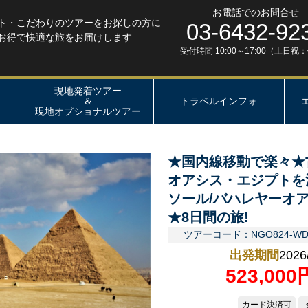
お電話でのお問合せ
ト・こだわりのツアーをお探しの方に
03-6432-92
お得で快適な旅をお届けします
受付時間 10:00～17:00（土日祝
現地発着ツアー
＆
トラベルインフォ
現地オプショナルツアー
★国内線移動で楽々★
オアシス・エジプトを
ソール/バハレヤーオ
★8日間の旅!
ツアーコード：NGO824-W
出発期間
2026
523,00
カード決済可