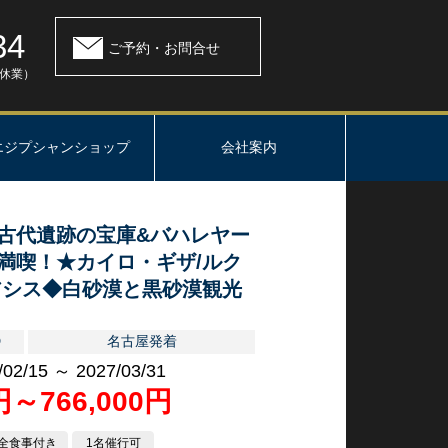
34
ご予約・お問合せ
：休業）
エジプシャンショップ
会社案内
古代遺跡の宝庫&バハレヤー
満喫！★カイロ・ギザ/ルク
アシス◆白砂漠と黒砂漠観光
D
名古屋発着
/02/15 ～ 2027/03/31
0円～766,000円
全食事付き
1名催行可