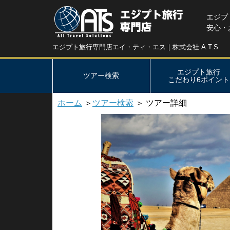
エジプ
安心・
エジプト旅行専門店エイ・ティ・エス｜株式会社 A.T.S
エジプト旅行
ツアー検索
こだわり6ポイント
ホーム
＞
ツアー検索
＞ ツアー詳細