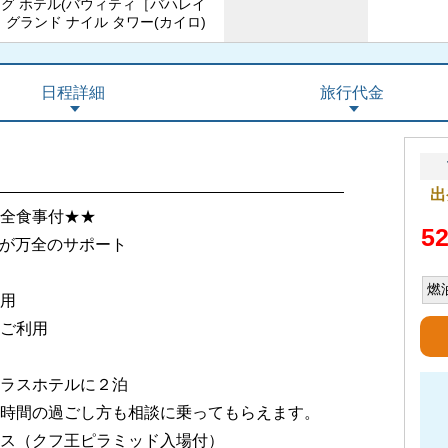
ング ホテル(バウィティ［バハレイ
、グランド ナイル タワー(カイロ)
日程詳細
旅行代金
出
全食事付★★
5
フが万全のサポート
燃
用
ご利用
ラスホテルに２泊
時間の過ごし方も相談に乗ってもらえます。
ス（クフ王ピラミッド入場付）