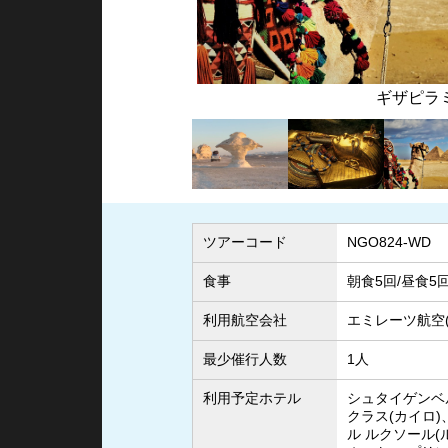
ド
クリスタ
ツアーコード
NGO824-WD
食事
朝食5回/昼食5
利用航空会社
エミレーツ航空(
最少催行人数
1人
利用予定ホテル
シュタイゲンベ
クラス(カイロ)
ル ルクソール