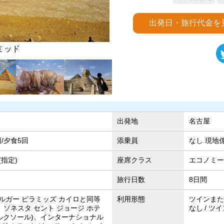
出発日・旅行代金を
ル山
スフ
出発地
名古屋
回/夕食5回
添乗員
なし 現地
指定)
座席クラス
エコノミー
旅行日数
8日間
ルガー ピラミッズ カイロと同等
利用形態
ツインまた
、ソネスタ セント ジョージ ホテ
なし
ツイ
(ルクソール)、インターナショナル