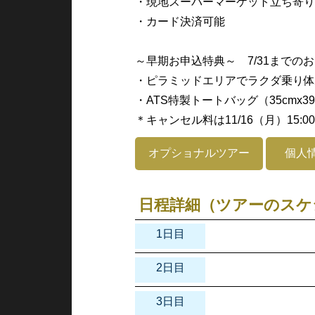
・現地スーパーマーケット立ち寄り
・カード決済可能
～早期お申込特典～ 7/31までの
・ピラミッドエリアでラクダ乗り体験
・ATS特製トートバッグ（35cmx
＊キャンセル料は11/16（月）15:
オプショナルツアー
個人
日程詳細（ツアーのスケ
1日目
2日目
3日目