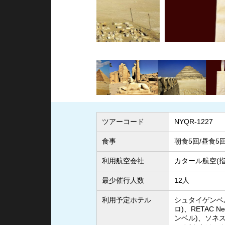
ATSオリジナル
ツアーコード
NYQR-1227
食事
朝食5回/昼食5
利用航空会社
カタール航空(指
最少催行人数
12人
利用予定ホテル
シュタイゲンベ
ロ)、RETAC Nefe
ンベル)、ソネス