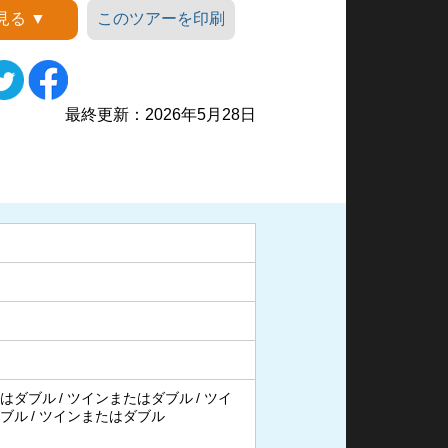
見る ▼
このツアーを印刷
スト女王葬祭殿
ア
最終更新：2026年5月28日
はダブル
ツインまたはダブル
ツイ
ブル
ツインまたはダブル