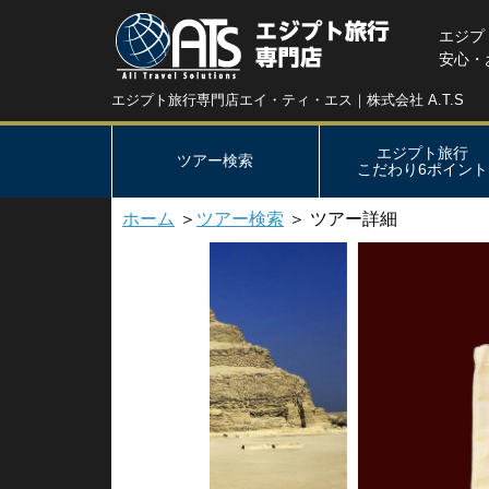
エジプ
安心・
エジプト旅行専門店エイ・ティ・エス｜株式会社 A.T.S
エジプト旅行
ツアー検索
こだわり6ポイント
ホーム
＞
ツアー検索
＞ ツアー詳細