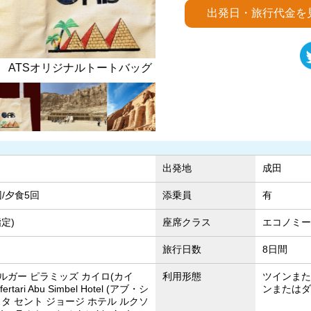
出発日・旅行代金を
トートバッグ
ハトシェプ
出発地
成田
回/夕食5回
添乗員
有
定)
座席クラス
エコノミー
旅行日数
8日間
ルガー ピラミッズ カイロ(カイ
利用形態
ツインまた
rtari Abu Simbel Hotel (アブ・シ
ンまたはダ
タ セント ジョージ ホテル ルクソ