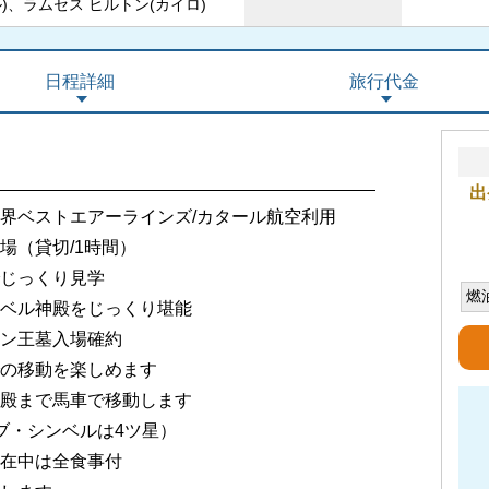
)、ラムセス ヒルトン(カイロ)
日程詳細
旅行代金
出
界ベストエアーラインズ/カタール航空利用
場（貸切/1時間）
じっくり見学
燃
ベル神殿をじっくり堪能
ン王墓入場確約
の移動を楽しめます
殿まで馬車で移動します
ブ・シンベルは4ツ星）
在中は全食事付