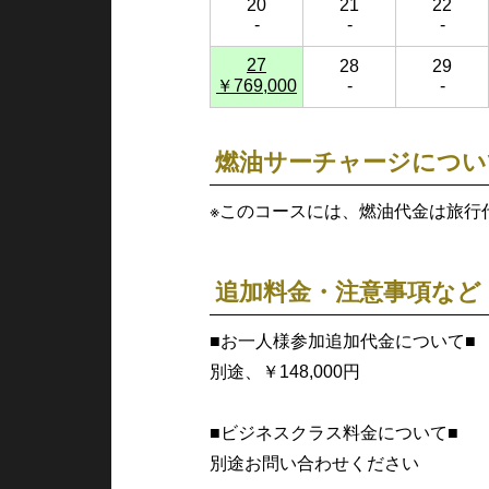
20
21
22
-
-
-
27
28
29
￥769,000
-
-
燃油サーチャージについ
※このコースには、燃油代金は旅行
追加料金・注意事項など
■お一人様参加追加代金について■
別途、￥148,000円
■ビジネスクラス料金について■
別途お問い合わせください