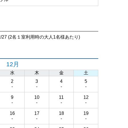
6/12/27 (2名１室利用時の大人1名様あたり)
12月
水
木
金
土
2
3
4
5
-
-
-
-
9
10
11
12
-
-
-
-
16
17
18
19
-
-
-
-