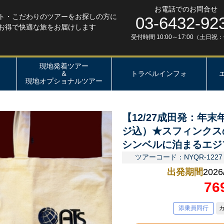
お電話でのお問合せ
ト・こだわりのツアーをお探しの方に
03-6432-92
お得で快適な旅をお届けします
受付時間 10:00～17:00（土日祝
現地発着ツアー
＆
トラベルインフォ
現地オプショナルツアー
【12/27成田発：年
ジ込）★スフィンクス
シンベルに泊まるエジ
ツアーコード：NYQR-1227
出発期間
2026
76
添乗員同行