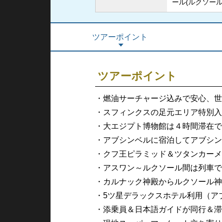
ール(ルクソール
ツアーポイント
ツアーポイント
・燃油サーチャージ込みで安心、世
・スフィンクスの足元エリア特別入
・大エジプト博物館は４時間滞在で
・アブシンベルに宿泊してアブシン
・クフ王ピラミッド＆ツタンカーメ
・アスワン～ルクソール間は列車で
・カルナック神殿からルクソール神
・5ツ星デラックスホテル利用（ア
・添乗員＆日本語ガイドが同行＆滞