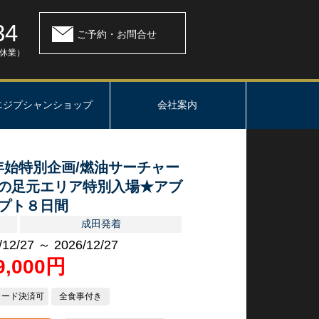
34
ご予約・お問合せ
：休業）
エジプシャンショップ
会社案内
末年始特別企画/燃油サーチャー
の足元エリア特別入場★アブ
プト８日間
成田発着
/12/27 ～ 2026/12/27
9,000円
カード決済可
全食事付き