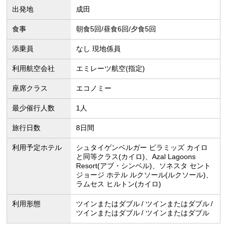
出発地
成田
食事
朝食5回/昼食6回/夕食5回
添乗員
なし 現地係員
利用航空会社
エミレーツ航空(指定)
座席クラス
エコノミー
最少催行人数
1人
旅行日数
8日間
利用予定ホテル
シュタイゲンベルガー ピラミッズ カイロ
と同等クラス(カイロ)、Azal Lagoons
Resort(アブ・シンベル)、ソネスタ セント
ジョージ ホテル ルクソール(ルクソール)、
ラムセス ヒルトン(カイロ)
利用形態
ツインまたはダブル
ツインまたはダブル
ツインまたはダブル
ツインまたはダブル