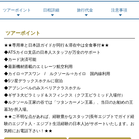
ツアーポイント
日程詳細
旅行代金
注意事項
ツアーポイント
★★専用車と日本語ガイドが同行＆滞在中は全食事付★★
◆ATSカイロ支店の日本人スタッフが万全のサポート
◆カード決済可能
◆最新機材搭載のエミレーツ航空利用
◆カイロ⇒アスワン / ルクソール⇒カイロ 国内線利用
◆5ツ星デラックスホテルに宿泊
◆アブシンベルのみスペリアクラスホテル
◆ギザ３大ピラミッド＆スフィンクス（クフ王ピラミッド入場付）
◆ルクソール王家の谷では「ツタンカーメン王墓」、当日のお勧めの王
墓3か所入場。
★★ご不明な点があれば、経験豊かなスタッフ(長年エジプトでガイド経
験のエジプト人・エジプト生活経験の日本人)がサポートいたします。お
気軽にお電話下さい！★★