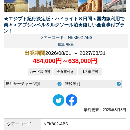
★エジプト紀行決定版・ハイライト８日間＜国内線利用で
楽々＞アブシンベル＆ルクソール泊★嬉しい全食事付プラ
ン！
ツアーコード：NEK802-ABS
成田発着
出発期間
2026/08/01 ～ 2027/08/31
484,000円～638,000円
カード決済可
全食事付き
1名催行可
燃油サーチャージ別
諸税等別
最終更新：2026年8月8日
ツアーコード
NEK802-ABS