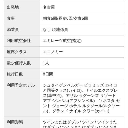
出発地
名古屋
食事
朝食5回/昼食6回/夕食5回
添乗員
なし 現地係員
利用航空会社
エミレーツ航空(指定)
座席クラス
エコノミー
最少催行人数
1人
旅行日数
8日間
利用予定ホテル
シュタイゲンベルガー ピラミッズ カイロ
と同等クラス(カイロ)、ナイルエクスプレ
ス(車中泊)、アザル ラグーンズ リゾート
アブ シンベル(アブシンベル)、ソネスタ セ
ント ジョージ ホテル ルクソール(ルクソー
ル)、グランド ナイル タワー(カイロ)
利用形態
ツインまたはダブル
ツイン
ツインまた
はダブル
ツインまたはダブル
ツインま