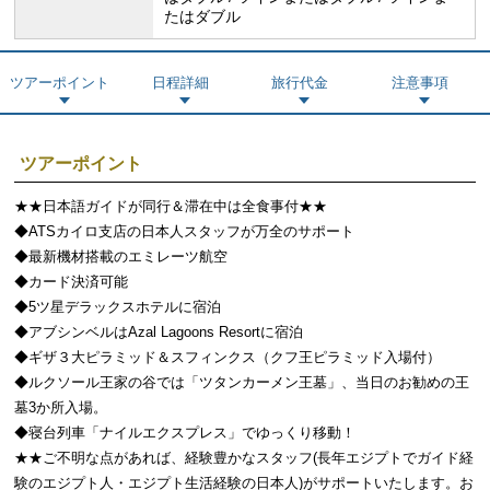
たはダブル
ツアーポイント
日程詳細
旅行代金
注意事項
ツアーポイント
★★日本語ガイドが同行＆滞在中は全食事付★★
◆ATSカイロ支店の日本人スタッフが万全のサポート
◆最新機材搭載のエミレーツ航空
◆カード決済可能
◆5ツ星デラックスホテルに宿泊
◆アブシンベルはAzal Lagoons Resortに宿泊
◆ギザ３大ピラミッド＆スフィンクス（クフ王ピラミッド入場付）
◆ルクソール王家の谷では「ツタンカーメン王墓」、当日のお勧めの王
墓3か所入場。
◆寝台列車「ナイルエクスプレス」でゆっくり移動！
★★ご不明な点があれば、経験豊かなスタッフ(長年エジプトでガイド経
験のエジプト人・エジプト生活経験の日本人)がサポートいたします。お