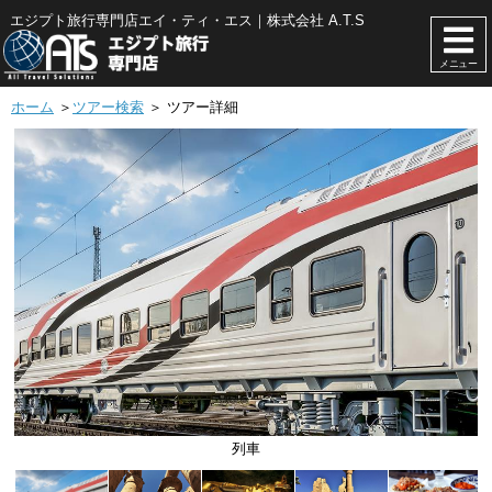
エジプト旅行専門店エイ・ティ・エス｜株式会社 A.T.S
メニュー
ホーム
＞
ツアー検索
＞ ツアー詳細
列車