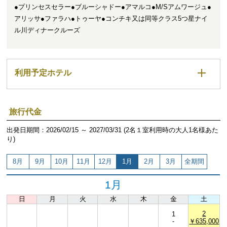
●プリンセスセラー●ブルーシャドー●アマルコ●M/Sアムワージュ●
アリッサ●ファラハ●トゥーヤ●コンチキ又は同等クラス5つ星ナイ
ル川ディナークルーズ
利用予定ホテル
旅行代金
出発日期間：2026/02/15 ～ 2027/03/31 (2名１室利用時の大人1名様あた
り)
8月
9月
10月
11月
12月
1月
2月
3月
全期間
1月
日
月
火
水
木
金
土
2
1
-
￥635,000