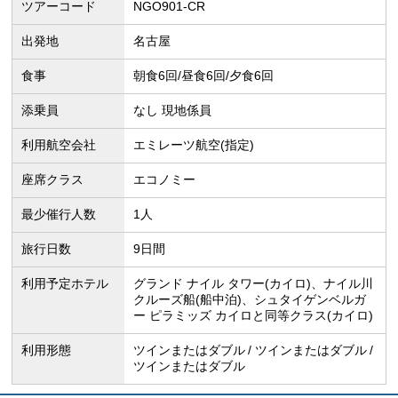
ツアーコード
NGO901-CR
出発地
名古屋
食事
朝食6回/昼食6回/夕食6回
添乗員
なし 現地係員
利用航空会社
エミレーツ航空(指定)
座席クラス
エコノミー
最少催行人数
1人
旅行日数
9日間
利用予定ホテル
グランド ナイル タワー(カイロ)、ナイル川
クルーズ船(船中泊)、シュタイゲンベルガ
ー ピラミッズ カイロと同等クラス(カイロ)
利用形態
ツインまたはダブル
ツインまたはダブル
ツインまたはダブル