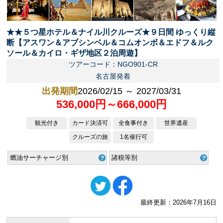
★★５つ星ホテル＆ナイル川クルーズ★９日間 ゆっくり縦
断【アスワン＆アブシンベル＆コムオンボ＆エドフ＆ルク
ソール＆カイロ・ギザ地区２泊周遊】
ツアーコード：NGO901-CR
名古屋発着
出発期間
2026/02/15 ～ 2027/03/31
536,000円～666,000円
観光付き
カード決済可
全食事付き
世界遺産
クルーズの旅
1名催行可
燃油サーチャージ別
諸税等別
最終更新：2026年7月16日