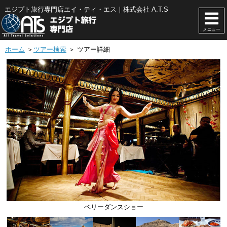
エジプト旅行専門店エイ・ティ・エス｜株式会社 A.T.S
メニュー
ホーム
＞
ツアー検索
＞ ツアー詳細
リーダンスショー
ギザ