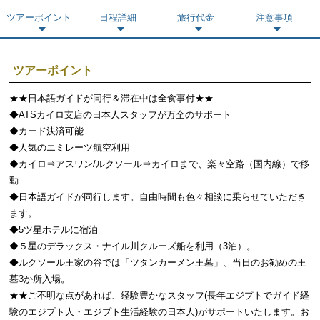
ツアーポイント
日程詳細
旅行代金
注意事項
ツアーポイント
★★日本語ガイドが同行＆滞在中は全食事付★★
◆ATSカイロ支店の日本人スタッフが万全のサポート
◆カード決済可能
◆人気のエミレーツ航空利用
◆カイロ⇒アスワン/ルクソール⇒カイロまで、楽々空路（国内線）で移
動
◆日本語ガイドが同行します。自由時間も色々相談に乗らせていただき
ます。
◆5ツ星ホテルに宿泊
◆５星のデラックス・ナイル川クルーズ船を利用（3泊）。
◆ルクソール王家の谷では「ツタンカーメン王墓」、当日のお勧めの王
墓3か所入場。
★★ご不明な点があれば、経験豊かなスタッフ(長年エジプトでガイド経
験のエジプト人・エジプト生活経験の日本人)がサポートいたします。お