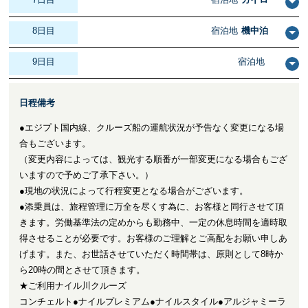
8日目
宿泊地
機中泊
9日目
宿泊地
日程備考
●エジプト国内線、クルーズ船の運航状況が予告なく変更になる場
合もございます。
（変更内容によっては、観光する順番が一部変更になる場合もござ
いますので予めご了承下さい。）
●現地の状況によって行程変更となる場合がございます。
●添乗員は、旅程管理に万全を尽くす為に、お客様と同行させて頂
きます。労働基準法の定めからも勤務中、一定の休息時間を適時取
得させることが必要です。お客様のご理解とご高配をお願い申しあ
げます。また、お世話させていただく時間帯は、原則として8時か
ら20時の間とさせて頂きます。
★ご利用ナイル川クルーズ
コンチェルト●ナイルプレミアム●ナイルスタイル●アルジャミーラ