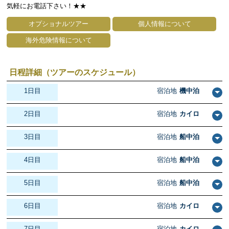
気軽にお電話下さい！★★
オプショナルツアー
個人情報について
海外危険情報について
日程詳細（ツアーのスケジュール）
1日目
宿泊地
機中泊
2日目
宿泊地
カイロ
3日目
宿泊地
船中泊
4日目
宿泊地
船中泊
5日目
宿泊地
船中泊
6日目
宿泊地
カイロ
7日目
宿泊地
カイロ