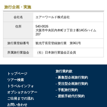
旅行企画・実施
会社名
エアーワールド株式会社
住所
540-0026
大阪市中央区内本町２丁目２番14GSハイム
207
旅行業登録番号
観光庁長官登録旅行業 第961号
所属旅行業協会
（社）日本旅行業協会正会員
旅行業約款
トップページ
- 募集型企画旅行契約
ツアー検索
- 受注型企画旅行契約
トラベルインフォ
- 手配旅行契約
オプショナルツアー
- 渡航手続代行契約
ご出発までの流れ
お問い合わせ