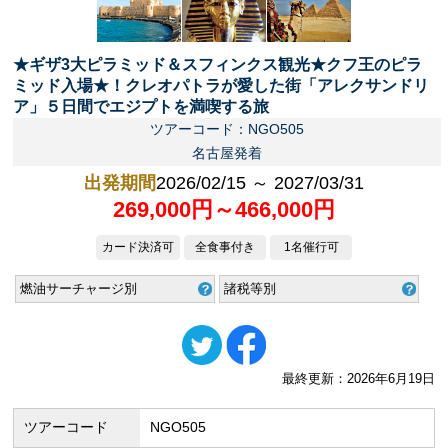
★ギザ3大ピラミッド＆スフィンクス観光★クフ王のピラ
ミッド入場★！クレオパトラが愛した街「アレクサンドリ
ア」５日間でエジプトを満喫する旅
ツアーコード：NGO505
名古屋発着
出発期間
2026/02/15 ～ 2027/03/31
269,000円～466,000円
カード決済可
全食事付き
1名催行可
燃油サーチャージ別
諸税等別
最終更新：2026年6月19日
ツアーコード
NGO505