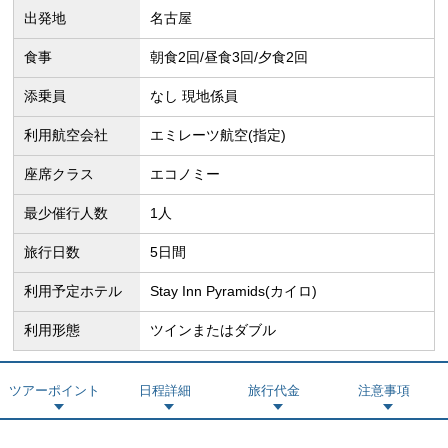
出発地
名古屋
食事
朝食2回/昼食3回/夕食2回
添乗員
なし 現地係員
利用航空会社
エミレーツ航空(指定)
座席クラス
エコノミー
最少催行人数
1人
旅行日数
5日間
利用予定ホテル
Stay Inn Pyramids(カイロ)
利用形態
ツインまたはダブル
ツアーポイント
日程詳細
旅行代金
注意事項