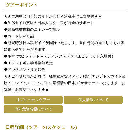
ツアーポイント
★★専用車と日本語ガイドが同行＆滞在中は全食事付★★
◆ATSカイロ支店の日本人スタッフが万全のサポート
◆最新機材搭載のエミレーツ航空
◆カード決済可能
◆観光時は日本語ガイドが同行いたします。自由時間の過ごし方も相談
に乗らせていただきます。
◆ギザ3大ピラミッド＆スフィンクス（クフ王ピラミッド入場付）
◆エジプト考古学博物館観光
◆アレクサンドリア観光
★★ご不明な点があれば、経験豊かなスタッフ(長年エジプトでガイド経
験のエジプト人・エジプト生活経験の日本人)がサポートいたします。お
気軽にお電話下さい！★★
オプショナルツアー
個人情報について
海外危険情報について
日程詳細（ツアーのスケジュール）