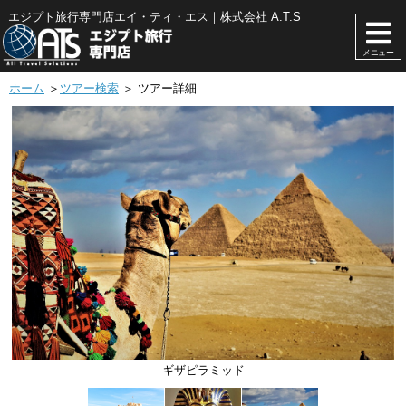
エジプト旅行専門店エイ・ティ・エス｜株式会社 A.T.S
メニュー
ホーム
＞
ツアー検索
＞ ツアー詳細
ギザピラミッド