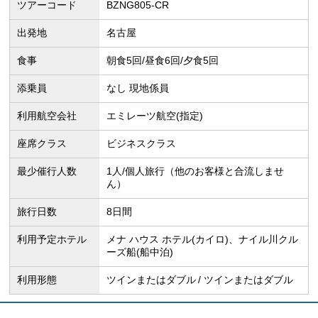
ツアーコード
BZNG805-CR
出発地
名古屋
食事
朝食5回/昼食6回/夕食5回
添乗員
なし 現地係員
利用航空会社
エミレーツ航空(指定)
座席クラス
ビジネスクラス
最少催行人数
1人/個人旅行（他のお客様と合流しませ
ん）
旅行日数
8日間
利用予定ホテル
メナ ハウス ホテル(カイロ)、ナイル川クル
ーズ船(船中泊)
利用形態
ツインまたはダブル
ツインまたはダブル