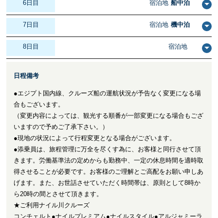
6日目
宿泊地
船中泊
7日目
宿泊地
機中泊
8日目
宿泊地
日程備考
●エジプト国内線、クルーズ船の運航状況が予告なく変更になる場
合もございます。
（変更内容によっては、観光する順番が一部変更になる場合もござ
いますので予めご了承下さい。）
●現地の状況によって行程変更となる場合がございます。
●添乗員は、旅程管理に万全を尽くす為に、お客様と同行させて頂
きます。労働基準法の定めからも勤務中、一定の休息時間を適時取
得させることが必要です。お客様のご理解とご高配をお願い申しあ
げます。また、お世話させていただく時間帯は、原則として8時か
ら20時の間とさせて頂きます。
★ご利用ナイル川クルーズ
コンチェルト●ナイルプレミアム●ナイルスタイル●アルジャミーラ