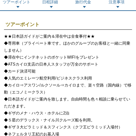
ツアーポイント
日程詳細
旅行代金
注意事項
ツアーポイント
★★日本語ガイドがご案内＆滞在中は全食事付★★
◆専用車（プライベート車です。ほかのグループのお客様と一緒に同乗
しません）
◆滞在中にインテネットのポケットWIFIをプレゼント
◆ATSカイロ支店の日本人スタッフが万全のサポート
◆カード決済可能
◆人気のエミレーツ航空利用/ビジネスクラス利用
◆カイロ⇒アスワン/ルクソール⇒カイロまで、楽々空路（国内線）で移
動（エコノミークラス）
◆日本語ガイドがご案内を致します。自由時間も色々相談に乗らせてい
ただきます。
◆ギザのメナ・ハウス・ホテルに2泊
◆５星のデラックス・ナイル川クルーズ船を利用。
◆ギザ３大ピラミッド＆スフィンクス（クフ王ピラミッド入場付）
◆ネフェルタリ王妃のお墓入場