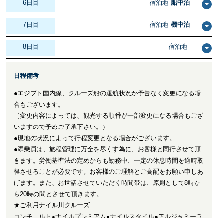
6日目
宿泊地
船中泊
7日目
宿泊地
機中泊
8日目
宿泊地
日程備考
●エジプト国内線、クルーズ船の運航状況が予告なく変更になる場
合もございます。
（変更内容によっては、観光する順番が一部変更になる場合もござ
いますので予めご了承下さい。）
●現地の状況によって行程変更となる場合がございます。
●添乗員は、旅程管理に万全を尽くす為に、お客様と同行させて頂
きます。労働基準法の定めからも勤務中、一定の休息時間を適時取
得させることが必要です。お客様のご理解とご高配をお願い申しあ
げます。また、お世話させていただく時間帯は、原則として8時か
ら20時の間とさせて頂きます。
★ご利用ナイル川クルーズ
コンチェルト●ナイルプレミアム●ナイルスタイル●アルジャミーラ