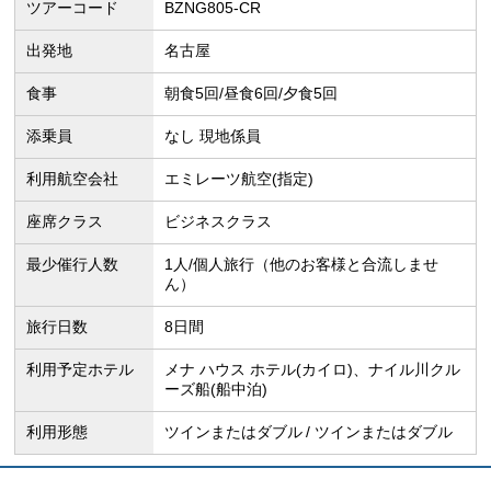
ツアーコード
BZNG805-CR
出発地
名古屋
食事
朝食5回/昼食6回/夕食5回
添乗員
なし 現地係員
利用航空会社
エミレーツ航空(指定)
座席クラス
ビジネスクラス
最少催行人数
1人/個人旅行（他のお客様と合流しませ
ん）
旅行日数
8日間
利用予定ホテル
メナ ハウス ホテル(カイロ)、ナイル川クル
ーズ船(船中泊)
利用形態
ツインまたはダブル
ツインまたはダブル