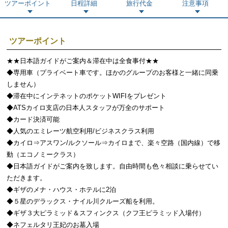
ツアーポイント
日程詳細
旅行代金
注意事項
ツアーポイント
★★日本語ガイドがご案内＆滞在中は全食事付★★
◆専用車（プライベート車です。ほかのグループのお客様と一緒に同乗
しません）
◆滞在中にインテネットのポケットWIFIをプレゼント
◆ATSカイロ支店の日本人スタッフが万全のサポート
◆カード決済可能
◆人気のエミレーツ航空利用/ビジネスクラス利用
◆カイロ⇒アスワン/ルクソール⇒カイロまで、楽々空路（国内線）で移
動（エコノミークラス）
◆日本語ガイドがご案内を致します。自由時間も色々相談に乗らせてい
ただきます。
◆ギザのメナ・ハウス・ホテルに2泊
◆５星のデラックス・ナイル川クルーズ船を利用。
◆ギザ３大ピラミッド＆スフィンクス（クフ王ピラミッド入場付）
◆ネフェルタリ王妃のお墓入場