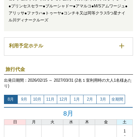
●プリンセスセラー●ブルーシャドー●アマルコ●M/Sアムワージュ●
アリッサ●ファラハ●トゥーヤ●コンチキ又は同等クラス5つ星ナイ
ル川ディナークルーズ
利用予定ホテル
旅行代金
出発日期間：2026/02/15 ～ 2027/03/31 (2名１室利用時の大人1名様あた
り)
8月
9月
10月
11月
12月
1月
2月
3月
全期間
8月
日
月
火
水
木
金
土
1
-