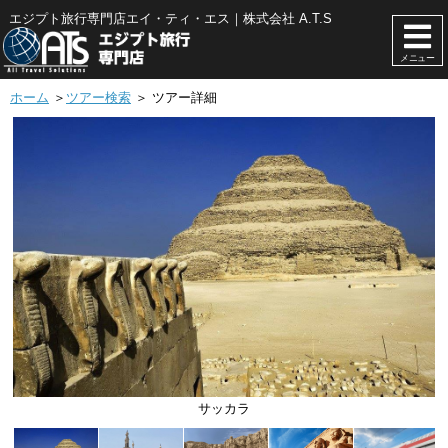
エジプト旅行専門店エイ・ティ・エス｜株式会社 A.T.S
メニュー
ホーム
＞
ツアー検索
＞ ツアー詳細
アズハル・モスク