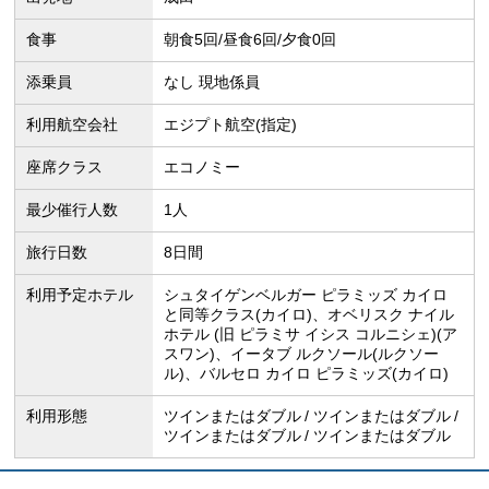
食事
朝食5回/昼食6回/夕食0回
添乗員
なし 現地係員
利用航空会社
エジプト航空(指定)
座席クラス
エコノミー
最少催行人数
1人
旅行日数
8日間
利用予定ホテル
シュタイゲンベルガー ピラミッズ カイロ
と同等クラス(カイロ)、オベリスク ナイル
ホテル (旧 ピラミサ イシス コルニシェ)(ア
スワン)、イータブ ルクソール(ルクソー
ル)、バルセロ カイロ ピラミッズ(カイロ)
利用形態
ツインまたはダブル
ツインまたはダブル
ツインまたはダブル
ツインまたはダブル