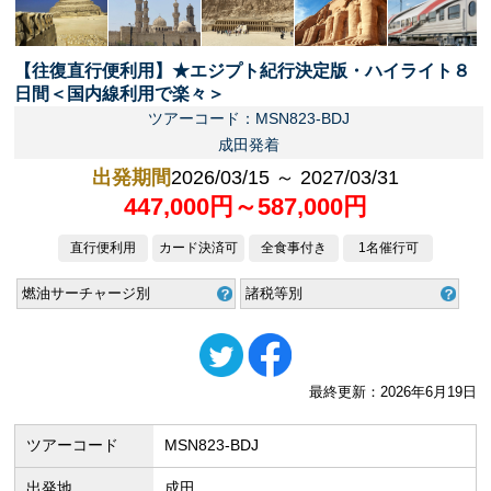
【往復直行便利用】★エジプト紀行決定版・ハイライト８
日間＜国内線利用で楽々＞
ツアーコード：MSN823-BDJ
成田発着
出発期間
2026/03/15 ～ 2027/03/31
447,000円～587,000円
直行便利用
カード決済可
全食事付き
1名催行可
燃油サーチャージ別
諸税等別
最終更新：2026年6月19日
ツアーコード
MSN823-BDJ
出発地
成田