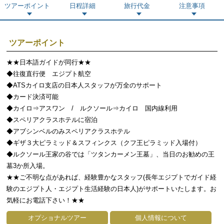
ツアーポイント
日程詳細
旅行代金
注意事項
ツアーポイント
★★日本語ガイドが同行★★
◆往復直行便 エジプト航空
◆ATSカイロ支店の日本人スタッフが万全のサポート
◆カード決済可能
◆カイロ⇒アスワン / ルクソール⇒カイロ 国内線利用
◆スペリアクラスホテルに宿泊
◆アブシンベルのみスペリアクラスホテル
◆ギザ３大ピラミッド＆スフィンクス（クフ王ピラミッド入場付）
◆ルクソール王家の谷では「ツタンカーメン王墓」、当日のお勧めの王
墓3か所入場。
★★ご不明な点があれば、経験豊かなスタッフ(長年エジプトでガイド経
験のエジプト人・エジプト生活経験の日本人)がサポートいたします。お
気軽にお電話下さい！★★
オプショナルツアー
個人情報について