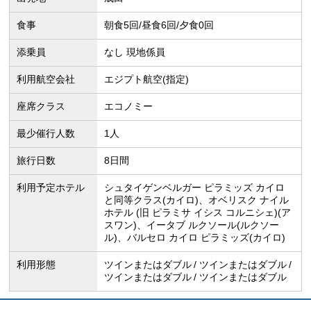
食事
朝食5回/昼食6回/夕食0回
添乗員
なし 現地係員
利用航空会社
エジプト航空(指定)
座席クラス
エコノミー
最少催行人数
1人
旅行日数
8日間
利用予定ホテル
シュタイゲンベルガー ピラミッズ カイロ
と同等クラス(カイロ)、オベリスク ナイル
ホテル (旧 ピラミサ イシス コルニシェ)(ア
スワン)、イータブ ルクソール(ルクソー
ル)、バルセロ カイロ ピラミッズ(カイロ)
利用形態
ツインまたはダブル
ツインまたはダブル
ツインまたはダブル
ツインまたはダブル