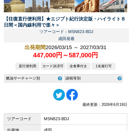
【往復直行便利用】★エジプト紀行決定版・ハイライト８
日間＜国内線利用で楽々＞
ツアーコード：MSN823-BDJ
成田発着
出発期間
2026/03/15 ～ 2027/03/31
447,000円～587,000円
直行便利用
カード決済可
全食事付き
1名催行可
燃油サーチャージ別
諸税等別
最終更新：2026年6月19日
ツアーコード
MSN823-BDJ
出発地
成田