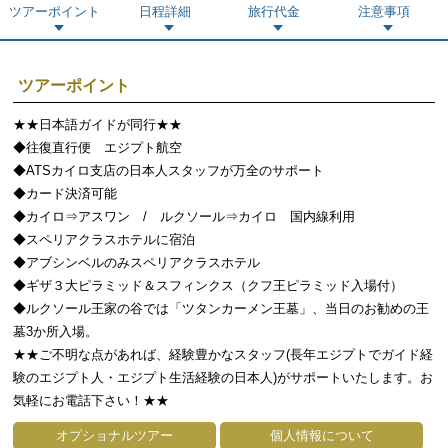
ツアーポイント
日程詳細
旅行代金
注意事項
ツアーポイント
★★日本語ガイドが同行★★
◆往復直行便 エジプト航空
◆ATSカイロ支店の日本人スタッフが万全のサポート
◆カード決済可能
◆カイロ⇒アスワン / ルクソール⇒カイロ 国内線利用
◆スペリアクラスホテルに宿泊
◆アブシンベルのみスペリアクラスホテル
◆ギザ３大ピラミッド＆スフィンクス（クフ王ピラミッド入場付）
◆ルクソール王家の谷では「ツタンカーメン王墓」、当日のお勧めの王
墓3か所入場。
★★ご不明な点があれば、経験豊かなスタッフ(長年エジプトでガイド経
験のエジプト人・エジプト生活経験の日本人)がサポートいたします。お
気軽にお電話下さい！★★
オプショナルツアー
個人情報について