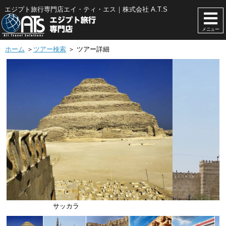
エジプト旅行専門店エイ・ティ・エス｜株式会社 A.T.S
メニュー
ホーム
＞
ツアー検索
＞ ツアー詳細
アズハル・モスク