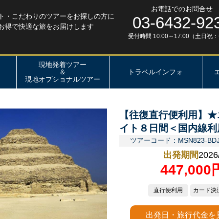
お電話でのお問合せ
ト・こだわりのツアーをお探しの方に
03-6432-92
お得で快適な旅をお届けします
受付時間 10:00～17:00（土日祝
現地発着ツアー
＆
トラベルインフォ
現地オプショナルツアー
【往復直行便利用】★
イト８日間＜国内線利
ツアーコード：MSN823-BD
出発期間
2026
447,00
直行便利用
カード決
出発日・旅行代金を