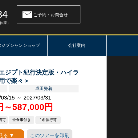
34
ご予約・お問合せ
：休業）
エジプシャンショップ
会社案内
エジプト紀行決定版・ハイラ
用で楽々＞
J
成田発着
/03/15 ～ 2027/03/31
0円～587,000円
済可
全食事付き
1名催行可
見る ▼
このツアーを印刷