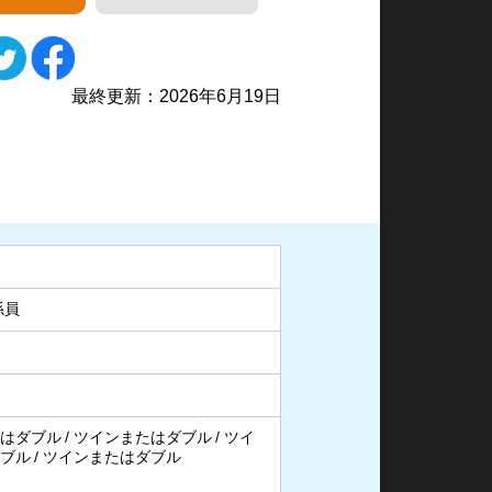
最終更新：2026年6月19日
スト女王葬祭殿
ア
係員
はダブル
ツインまたはダブル
ツイ
ブル
ツインまたはダブル