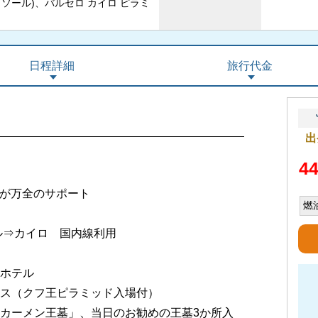
ソール)、バルセロ カイロ ピラミ
日程詳細
旅行代金
出
4
フが万全のサポート
燃
ル⇒カイロ 国内線利用
ホテル
ス（クフ王ピラミッド入場付）
カーメン王墓」、当日のお勧めの王墓3か所入