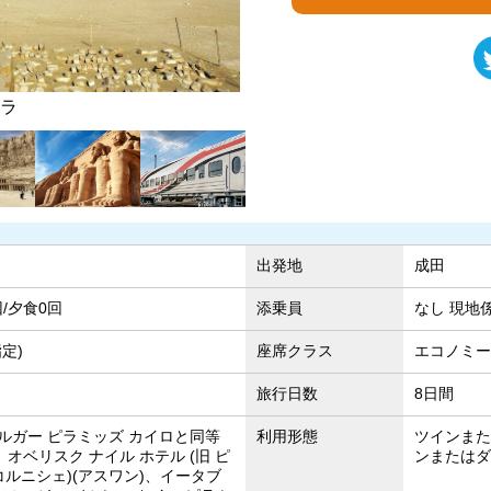
モスク
ハトシェプ
出発地
成田
回/夕食0回
添乗員
なし 現地
定)
座席クラス
エコノミー
旅行日数
8日間
ルガー ピラミッズ カイロと同等
利用形態
ツインまた
、オベリスク ナイル ホテル (旧 ピ
ンまたはダ
コルニシェ)(アスワン)、イータブ