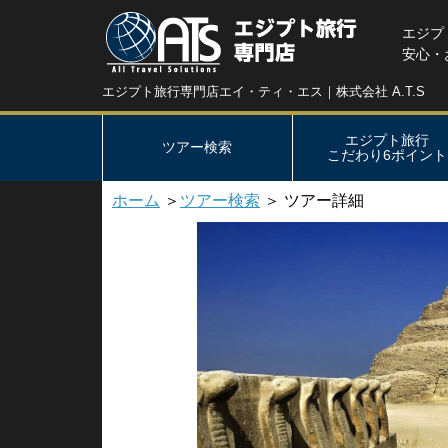
エジプ
安心・
エジプト旅行専門店エイ・ティ・エス｜株式会社 A.T.S
エジプト旅行
ツアー検索
こだわり6ポイント
ホーム
＞
ツアー検索
＞ ツアー詳細