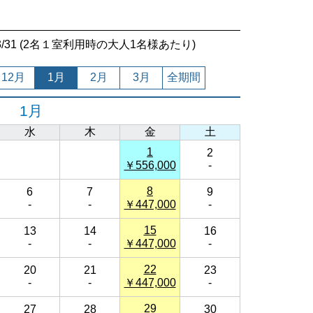
7/03/31 (2名１室利用時の大人1名様あたり)
12月
1月
2月
3月
全期間
1月
水
木
金
土
1
2
￥556,000
-
8
6
7
9
-
-
￥447,000
-
15
13
14
16
-
-
￥447,000
-
22
20
21
23
-
-
￥447,000
-
29
27
28
30