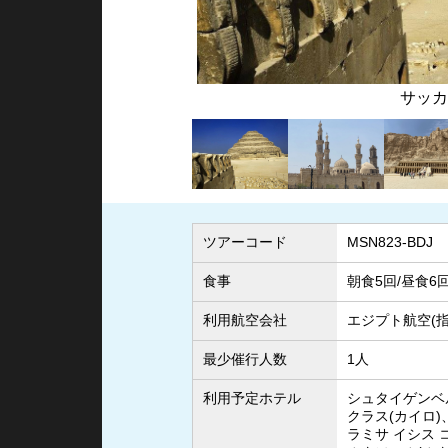
アズハル・
ツアーコード
MSN823-BDJ
食事
朝食5回/昼食6
利用航空会社
エジプト航空(指
最少催行人数
1人
利用予定ホテル
シュタイゲンベ
クラス(カイロ)
ラミサ イシス 