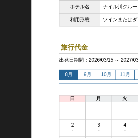
ホテル名
ナイル川クルー
利用形態
ツインまたはダ
旅行代金
出発日期間：2026/03/15 ～ 202
8月
9月
10月
11月
日
月
火
2
3
4
-
-
-