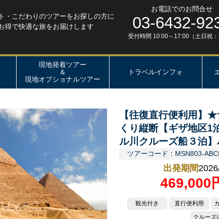
お電話でのお問合せ
ト・こだわりのツアーをお探しの方に
03-6432-92
お得で快適な旅をお届けします
受付時間 10:00～17:00（土日祝
現地発着ツアー
＆
トラベルインフォ
現地オプショナルツアー
【往復直行便利用】★
くり縦断【ギザ地区1
ル川クルーズ船３泊】
ツアーコード：MSN803-ABC
出発期間
2026
469,00
観光付き
直行便利用
クルーズ