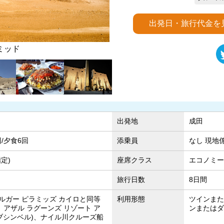
出発日・旅行代金を
クス
王
出発地
成田
回/夕食6回
添乗員
なし 現地
定)
座席クラス
エコノミー
旅行日数
8日間
ルガー ピラミッズ カイロと同等
利用形態
ツインまた
、アザル ラグーンズ リゾート ア
ンまたはダ
アブシンベル)、ナイル川クルーズ船