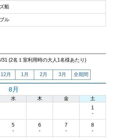
ズ船
ブル
7/03/31 (2名１室利用時の大人1名様あたり)
12月
1月
2月
3月
全期間
8月
水
木
金
土
1
-
5
6
7
8
-
-
-
-