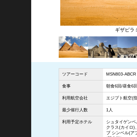
ド
スフィン
ツアーコード
MSN803-ABCR
食事
朝食6回/昼食6
利用航空会社
エジプト航空(指
最少催行人数
1人
利用予定ホテル
シュタイゲンベ
クラス(カイロ)
ブ シンベル(