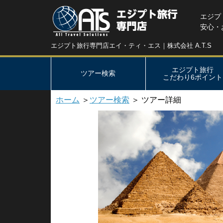
エジプ
安心・
エジプト旅行専門店エイ・ティ・エス｜株式会社 A.T.S
エジプト旅行
ツアー検索
こだわり6ポイント
ホーム
＞
ツアー検索
＞ ツアー詳細