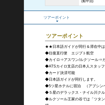
(船中泊)
ツアーポイント
ツアーポイント
★★日本語ガイドが同行＆滞在中は
◆往復直行便 エジプト航空
◆カイロ⇒アスワン/ルクソール⇒
◆ATSカイロ支店の日本人スタッ
◆カード決済可能
◆日本語ガイドが同行します。
◆5ツ星ホテルに宿泊 （アブシン
◆５星のデラックス・ナイル川クル
◆ルクソール王家の谷では「ツタン