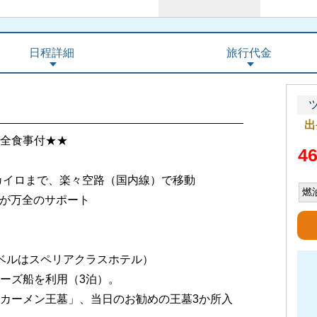
日程詳細
旅行代金
出
全食事付★★
4
カイロまで、楽々空路（国内線）で移動
燃
フが万全のサポート
ベルはスペリアクラスホテル）
ーズ船を利用（3泊）。
カーメン王墓」、当日のお勧めの王墓3か所入