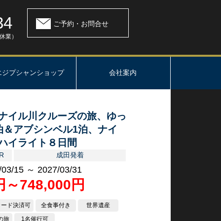
34
ご予約・お問合せ
：休業）
エジプシャンショップ
会社案内
ナイル川クルーズの旅、ゆっ
泊＆アブシンベル1泊、ナイ
ハイライト８日間
R
成田発着
/03/15 ～ 2027/03/31
0円～748,000円
カード決済可
全食事付き
世界遺産
の旅
1名催行可