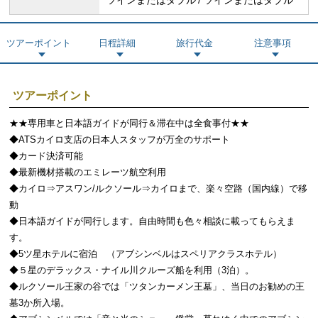
ツインまたはダブル
ツインまたはダブル
ツアーポイント
日程詳細
旅行代金
注意事項
ツアーポイント
★★専用車と日本語ガイドが同行＆滞在中は全食事付★★
◆ATSカイロ支店の日本人スタッフが万全のサポート
◆カード決済可能
◆最新機材搭載のエミレーツ航空利用
◆カイロ⇒アスワン/ルクソール⇒カイロまで、楽々空路（国内線）で移
動
◆日本語ガイドが同行します。自由時間も色々相談に載ってもらえま
す。
◆5ツ星ホテルに宿泊 （アブシンベルはスペリアクラスホテル）
◆５星のデラックス・ナイル川クルーズ船を利用（3泊）。
◆ルクソール王家の谷では「ツタンカーメン王墓」、当日のお勧めの王
墓3か所入場。