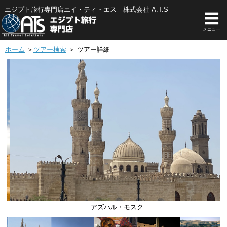
エジプト旅行専門店エイ・ティ・エス｜株式会社 A.T.S
メニュー
ホーム
＞
ツアー検索
＞ ツアー詳細
アズハル・モスク