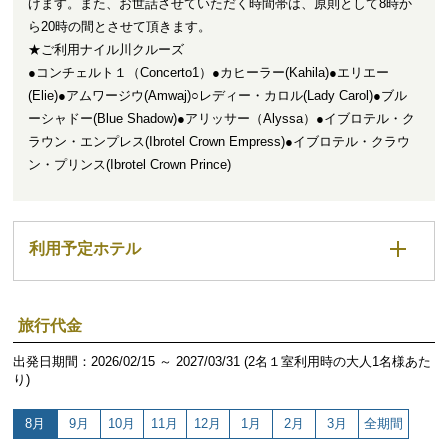
げます。また、お世話させていただく時間帯は、原則として8時か
ら20時の間とさせて頂きます。
★ご利用ナイル川クルーズ
●コンチェルト１（Concerto1）●カヒーラー(Kahila)●エリエー
(Elie)●アムワージウ(Amwaj)○レディー・カロル(Lady Carol)●ブル
ーシャドー(Blue Shadow)●アリッサー（Alyssa）●イブロテル・ク
ラウン・エンプレス(Ibrotel Crown Empress)●イブロテル・クラウ
ン・プリンス(Ibrotel Crown Prince)
利用予定ホテル
旅行代金
出発日期間：2026/02/15 ～ 2027/03/31 (2名１室利用時の大人1名様あた
り)
8月
9月
10月
11月
12月
1月
2月
3月
全期間