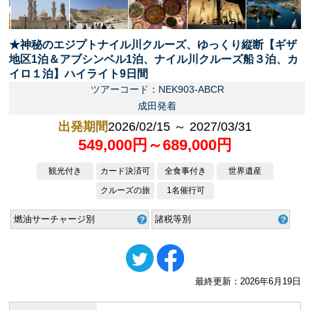
★神秘のエジプトナイル川クルーズ、ゆっくり縦断【ギザ
地区1泊＆アブシンベル1泊、ナイル川クルーズ船３泊、カ
イロ１泊】ハイライト9日間
ツアーコード：NEK903-ABCR
成田発着
出発期間
2026/02/15 ～ 2027/03/31
549,000円～689,000円
観光付き
カード決済可
全食事付き
世界遺産
クルーズの旅
1名催行可
燃油サーチャージ別
諸税等別
最終更新：2026年6月19日