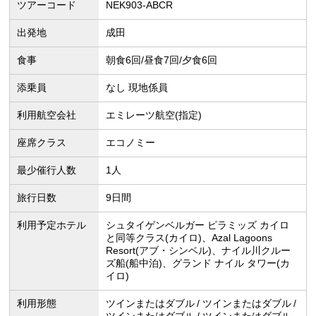
ツアーコード
NEK903-ABCR
出発地
成田
食事
朝食6回/昼食7回/夕食6回
添乗員
なし 現地係員
利用航空会社
エミレーツ航空(指定)
座席クラス
エコノミー
最少催行人数
1人
旅行日数
9日間
利用予定ホテル
シュタイゲンベルガー ピラミッズ カイロ
と同等クラス(カイロ)、Azal Lagoons
Resort(アブ・シンベル)、ナイル川クルー
ズ船(船中泊)、グランド ナイル タワー(カ
イロ)
利用形態
ツインまたはダブル
ツインまたはダブル