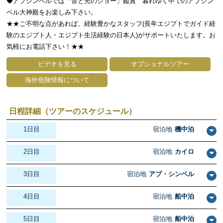
◆アブシンベルでは「音と光のショー」鑑賞 暮れゆく中でのアブシン
ベル大神殿をお楽しみ下さい。
★★ご不明な点があれば、経験豊かなスタッフ(長年エジプトでガイド経
験のエジプト人・エジプト生活経験の日本人)がサポートいたします。お
気軽にお電話下さい！★★
ビデオを見る
オプショナルツアー
海外危険情報について
日程詳細（ツアーのスケジュール）
1日目
宿泊地
機中泊
2日目
宿泊地
カイロ
3日目
宿泊地
アブ・シンベル
4日目
宿泊地
船中泊
5日目
宿泊地
船中泊