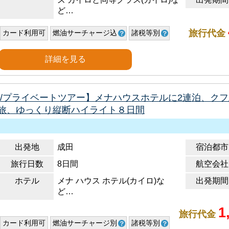
ど…
旅行代金
カード利用可
燃油サーチャージ込
諸税等別
詳細を見る
用/プライベートツアー】メナハウスホテルに2連泊、ク
旅、ゆっくり縦断ハイライト８日間
出発地
成田
宿泊都市
旅行日数
8日間
航空会社
ホテル
メナ ハウス ホテル(カイロ)な
出発期間
ど…
1
旅行代金
カード利用可
燃油サーチャージ別
諸税等別