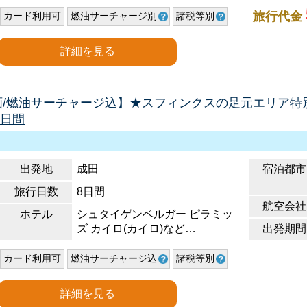
旅行代金
カード利用可
燃油サーチャージ別
諸税等別
詳細を見る
企画/燃油サーチャージ込】★スフィンクスの足元エリア
８日間
出発地
成田
宿泊都市
旅行日数
8日間
航空会社
ホテル
シュタイゲンベルガー ピラミッ
ズ カイロ(カイロ)など…
出発期間
カード利用可
燃油サーチャージ込
諸税等別
詳細を見る