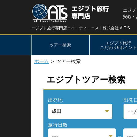
エジプ
安心・
エジプト旅行専門店エイ・ティ・エス｜株式会社 A.T.S
エジプト旅行
ツアー検索
こだわり6ポイント
ホーム
＞ ツアー検索
エジプトツアー検索
出発地
出発
旅行日数
～