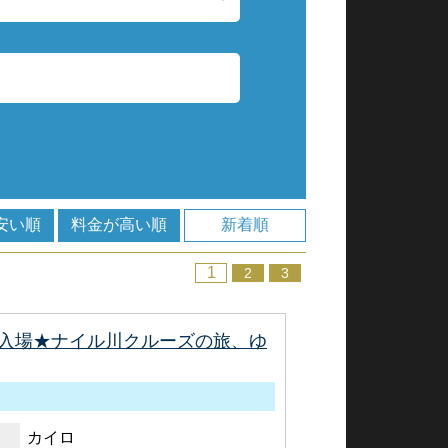
安い順
料金が高い順
新着順
1
2
3
入場★ナイル川クルーズの旅、ゆ
カイロ