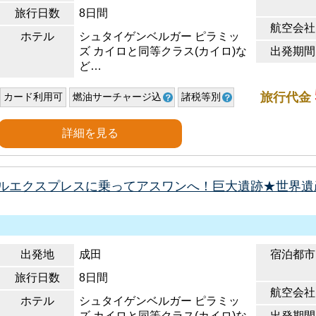
旅行日数
8日間
航空会社
ホテル
シュタイゲンベルガー ピラミッ
ズ カイロと同等クラス(カイロ)な
出発期間
ど…
旅行代金
カード利用可
燃油サーチャージ込
諸税等別
詳細を見る
ルエクスプレスに乗ってアスワンへ！巨大遺跡★世界遺
出発地
成田
宿泊都市
旅行日数
8日間
航空会社
ホテル
シュタイゲンベルガー ピラミッ
ズ カイロと同等クラス(カイロ)な
出発期間