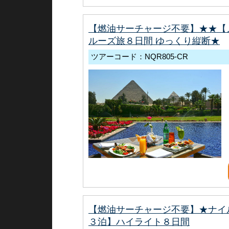
【燃油サーチャージ不要】★★【
ルーズ旅８日間 ゆっくり縦断★
ツアーコード：NQR805-CR
【燃油サーチャージ不要】★ナイ
３泊】ハイライト８日間