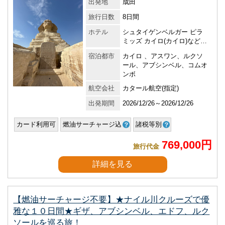
出発地
成田
旅行日数
8日間
ホテル
シュタイゲンベルガー ピラ
ミッズ カイロ(カイロ)など…
宿泊都市
カイロ 、アスワン、ルクソ
ール、アブシンベル、コムオ
ンボ
航空会社
カタール航空(指定)
出発期間
2026/12/26～2026/12/26
カード利用可
燃油サーチャージ込
諸税等別
769,000円
旅行代金
詳細を見る
【燃油サーチャージ不要】★ナイル川クルーズで優
雅な１０日間★ギザ、アブシンベル、エドフ、ルク
ソールを巡る旅！