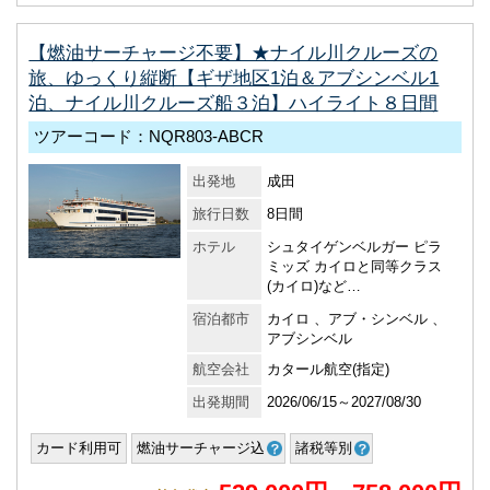
【燃油サーチャージ不要】★ナイル川クルーズの
旅、ゆっくり縦断【ギザ地区1泊＆アブシンベル1
泊、ナイル川クルーズ船３泊】ハイライト８日間
ツアーコード：NQR803-ABCR
出発地
成田
旅行日数
8日間
ホテル
シュタイゲンベルガー ピラ
ミッズ カイロと同等クラス
(カイロ)など…
宿泊都市
カイロ 、アブ・シンベル 、
アブシンベル
航空会社
カタール航空(指定)
出発期間
2026/06/15～2027/08/30
カード利用可
燃油サーチャージ込
諸税等別