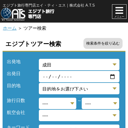
エジプト旅行専門店エイ・ティ・エス｜株式会社 A.T.S
メニュー
ホーム
＞ ツアー検索
エジプトツアー検索
検索条件を絞り込む
出発地
出発日
目的地
旅行日数
～
航空会社
キーワード