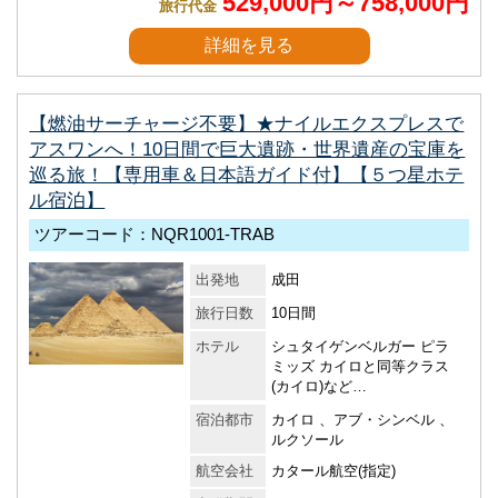
529,000円～758,000円
旅行代金
詳細を見る
【燃油サーチャージ不要】★ナイルエクスプレスで
アスワンへ！10日間で巨大遺跡・世界遺産の宝庫を
巡る旅！【専用車＆日本語ガイド付】【５つ星ホテ
ル宿泊】
ツアーコード：NQR1001-TRAB
出発地
成田
旅行日数
10日間
ホテル
シュタイゲンベルガー ピラ
ミッズ カイロと同等クラス
(カイロ)など…
宿泊都市
カイロ 、アブ・シンベル 、
ルクソール
航空会社
カタール航空(指定)