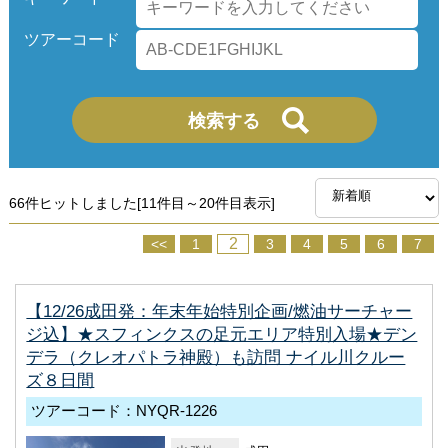
ツアーコード
66件ヒットしました[11件目～20件目表示]
2
<<
1
3
4
5
6
7
【12/26成田発：年末年始特別企画/燃油サーチャー
ジ込】★スフィンクスの足元エリア特別入場★デン
デラ（クレオパトラ神殿）も訪問 ナイル川クルー
ズ８日間
ツアーコード：NYQR-1226