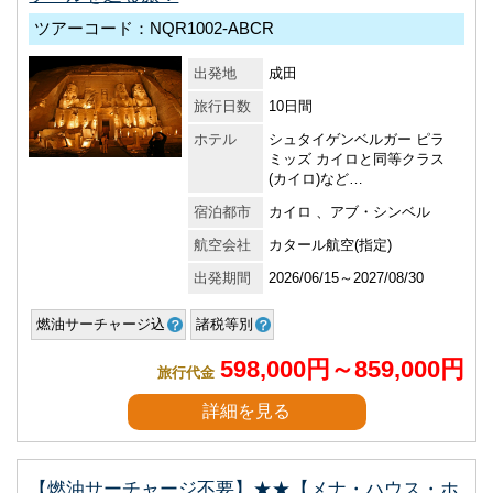
ツアーコード：NQR1002-ABCR
出発地
成田
旅行日数
10日間
ホテル
シュタイゲンベルガー ピラ
ミッズ カイロと同等クラス
(カイロ)など…
宿泊都市
カイロ 、アブ・シンベル
航空会社
カタール航空(指定)
出発期間
2026/06/15～2027/08/30
燃油サーチャージ込
諸税等別
598,000円～859,000円
旅行代金
詳細を見る
【燃油サーチャージ不要】★★【メナ・ハウス・ホ