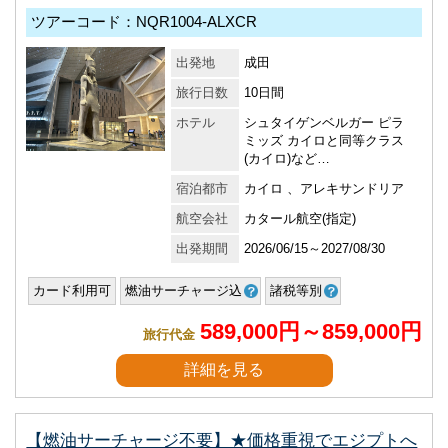
ツアーコード：NQR1004-ALXCR
出発地
成田
旅行日数
10日間
ホテル
シュタイゲンベルガー ピラ
ミッズ カイロと同等クラス
(カイロ)など…
宿泊都市
カイロ 、アレキサンドリア
航空会社
カタール航空(指定)
出発期間
2026/06/15～2027/08/30
カード利用可
燃油サーチャージ込
諸税等別
589,000円～859,000円
旅行代金
詳細を見る
【燃油サーチャージ不要】★価格重視でエジプトへ