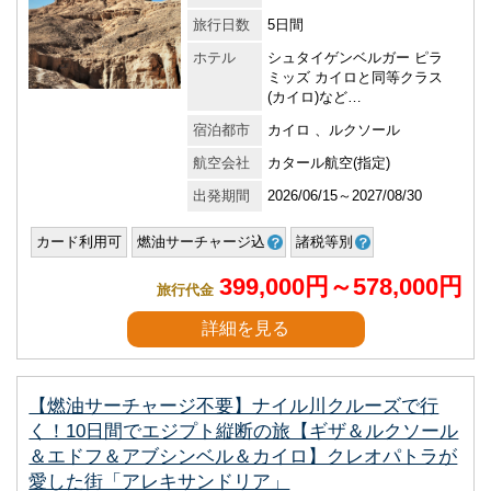
旅行日数
5日間
ホテル
シュタイゲンベルガー ピラ
ミッズ カイロと同等クラス
(カイロ)など…
宿泊都市
カイロ 、ルクソール
航空会社
カタール航空(指定)
出発期間
2026/06/15～2027/08/30
カード利用可
燃油サーチャージ込
諸税等別
399,000円～578,000円
旅行代金
詳細を見る
【燃油サーチャージ不要】ナイル川クルーズで行
く！10日間でエジプト縦断の旅【ギザ＆ルクソール
＆エドフ＆アブシンベル＆カイロ】クレオパトラが
愛した街「アレキサンドリア」