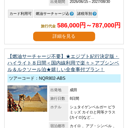
出発期間
2026/06/15～2027/08/30
カード利用可
燃油サーチャージ込
諸税等別
586,000円～787,000円
旅行代金
詳細を見る
【燃油サーチャージ不要】★エジプト紀行決定版・
ハイライト８日間＜国内線利用で楽々＞アブシンベ
ル＆ルクソール泊★嬉しい全食事付プラン！
ツアーコード：NQR802-ABS
出発地
成田
旅行日数
8日間
ホテル
シュタイゲンベルガー ピラ
ミッズ カイロと同等クラス
(カイロ)など…
宿泊都市
カイロ 、アブ・シンベル 、