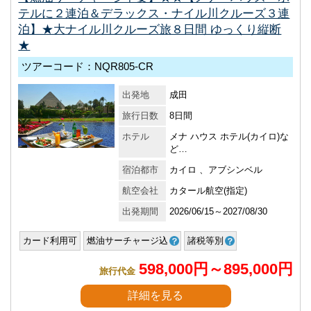
テルに２連泊＆デラックス・ナイル川クルーズ３連
泊】★大ナイル川クルーズ旅８日間 ゆっくり縦断
★
ツアーコード：NQR805-CR
出発地
成田
旅行日数
8日間
ホテル
メナ ハウス ホテル(カイロ)な
ど…
宿泊都市
カイロ 、アブシンベル
航空会社
カタール航空(指定)
出発期間
2026/06/15～2027/08/30
カード利用可
燃油サーチャージ込
諸税等別
598,000円～895,000円
旅行代金
詳細を見る