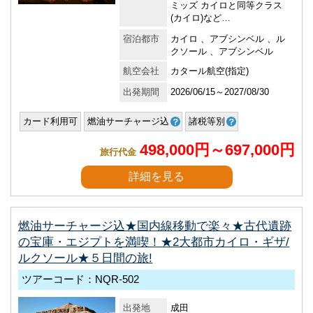
ミッズ カイロと同等クラス
(カイロ)など…
宿泊都市
カイロ 、アブシンベル 、ル
クソール 、アブシンベル
航空会社
カタール航空(指定)
出発期間
2026/06/15～2027/08/30
カード利用可
燃油サーチャージ込
諸税等別
498,000円～697,000円
旅行代金
詳細を見る
燃油サーチャージ込★国内線移動で楽々★古代遺跡
の宝庫・エジプトを満喫！★2大都市カイロ・ギザ/
ルクソール★５日間の旅!
ツアーコード：NQR-502
出発地
成田