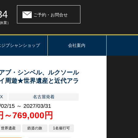
34
ご予約・お問合せ
：休業）
エジプシャンショップ
会社案内
アブ・シンベル、ルクソール
イ周遊★世界遺産と近代アラ
！
X
名古屋発着
/02/15 ～ 2027/03/31
0円～769,000円
世界遺産
鉄道の旅
1名催行可