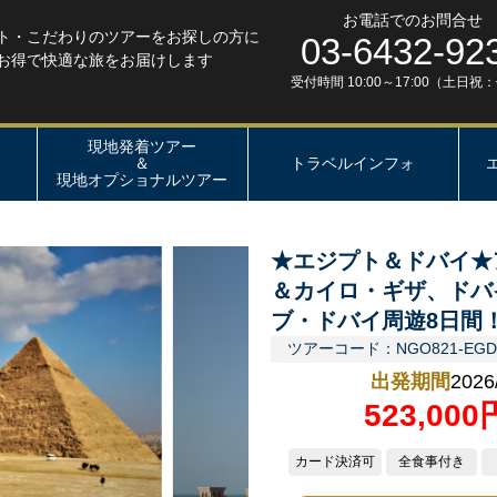
お電話でのお問合せ
ト・こだわりのツアーをお探しの方に
03-6432-92
お得で快適な旅をお届けします
受付時間 10:00～17:00（土日祝
現地発着ツアー
＆
トラベルインフォ
現地オプショナルツアー
★エジプト＆ドバイ★
＆カイロ・ギザ、ドバ
ブ・ドバイ周遊8日間
ツアーコード：NGO821-EGD
出発期間
2026
523,00
カード決済可
全食事付き