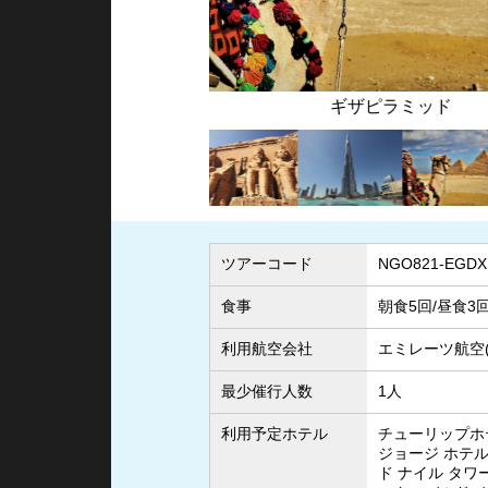
ド
バージアル
ツアーコード
NGO821-EGDX
食事
朝食5回/昼食3
利用航空会社
エミレーツ航空(
最少催行人数
1人
利用予定ホテル
チューリップホ
ジョージ ホテル
ド ナイル タワ