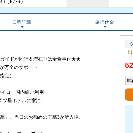
イ）(ドバイ)
日程詳細
旅行代金
出
ガイドが同行＆滞在中は全食事付★★
5
フが万全のサポート
指定）
燃
カイロ 国内線ご利用
5ツ星ホテルに宿泊！
墓」、当日のお勧めの王墓3か所入場。