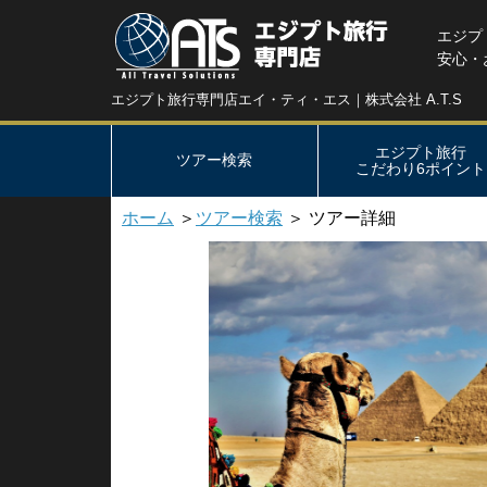
エジプ
安心・
エジプト旅行専門店エイ・ティ・エス｜株式会社 A.T.S
エジプト旅行
ツアー検索
こだわり6ポイント
ホーム
＞
ツアー検索
＞ ツアー詳細