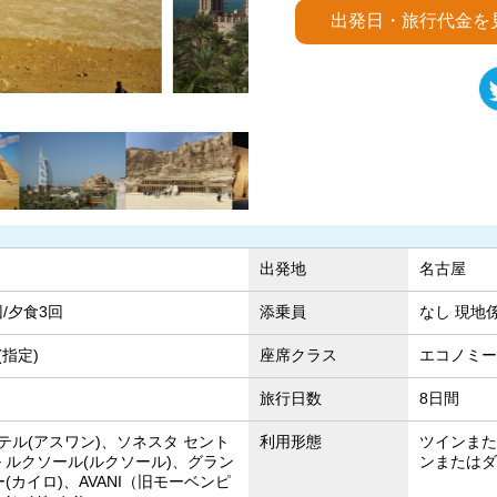
出発日・旅行代金を
アラブ
ハトシェプ
出発地
名古屋
回/夕食3回
添乗員
なし 現地
指定)
座席クラス
エコノミー
旅行日数
8日間
テル(アスワン)、ソネスタ セント
利用形態
ツインまた
 ルクソール(ルクソール)、グラン
ンまたはダ
ー(カイロ)、AVANI（旧モーベンピ