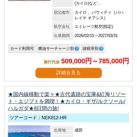
(カイロ)など…
宿泊都市
カイロ 、バウィティ［バハ
レイヤ オアシス］
航空会社
エミレーツ航空(指定)
出発期間
2026/02/15～2027/03/31
カード利用可
燃油サーチャージ別
諸税等別
509,000円～785,000円
旅行代金
詳細を見る
★国内線移動で楽々★古代遺跡の宝庫&紅海リゾー
ト・エジプトを満喫！★カイロ・ギザ/ルクソール/
ハルガダ★8日間の旅!
ツアーコード：NEK812-HR
出発地
成田