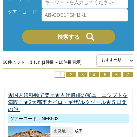
ツアーコード
66件ヒットしました[1件目～10件目表示]
1
2
3
4
5
6
7
★国内線移動で楽々★古代遺跡の宝庫・エジプトを
満喫！★2大都市カイロ・ギザ/ルクソール★５日間
の旅!
ツアーコード：NEK502
出発地
成田