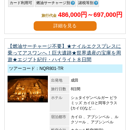
カード利用可
燃油サーチャージ別
諸税等別
486,000円～697,000円
旅行代金
詳細を見る
【燃油サーチャージ不要】★ナイルエクスプレスに
乗ってアスワンへ！巨大遺跡★世界遺産の宝庫を周
遊★エジプト紀行・ハイライト８日間
ツアーコード：NQR801-TR
出発地
成田
旅行日数
8日間
ホテル
シュタイゲンベルガー ピラ
ミッズ カイロと同等クラス
(カイロ)など…
宿泊都市
カイロ 、アブシンベル 、ル
クソール 、アブシンベル