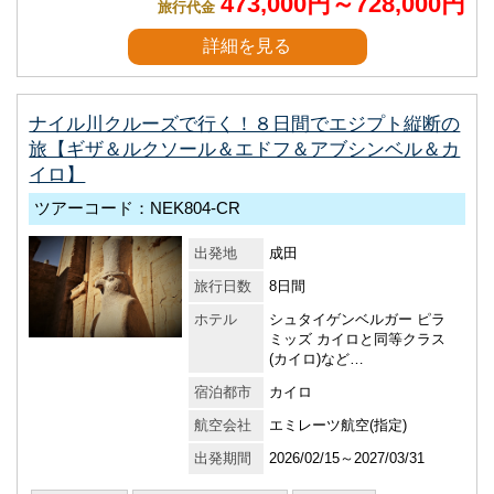
473,000円～728,000円
旅行代金
詳細を見る
ナイル川クルーズで行く！８日間でエジプト縦断の
旅【ギザ＆ルクソール＆エドフ＆アブシンベル＆カ
イロ】
ツアーコード：NEK804-CR
出発地
成田
旅行日数
8日間
ホテル
シュタイゲンベルガー ピラ
ミッズ カイロと同等クラス
(カイロ)など…
宿泊都市
カイロ
航空会社
エミレーツ航空(指定)
出発期間
2026/02/15～2027/03/31