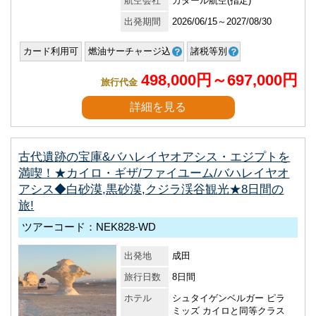
航空会社
カタール航空(指定)
出発期間
2026/06/15～2027/08/30
カード利用可
燃油サーチャージ込
諸税等別
498,000円～697,000円
旅行代金
詳細を見る
古代遺跡の宝庫&バハレイヤオアシス・エジプトを
満喫！★カイロ・ギザ/ファイユーム/バハレイヤオ
アシス◆白砂漠,黒砂漠,クジラ渓谷観光★8日間の
旅!
ツアーコード：NEK828-WD
出発地
成田
旅行日数
8日間
ホテル
シュタイゲンベルガー ピラ
ミッズ カイロと同等クラス