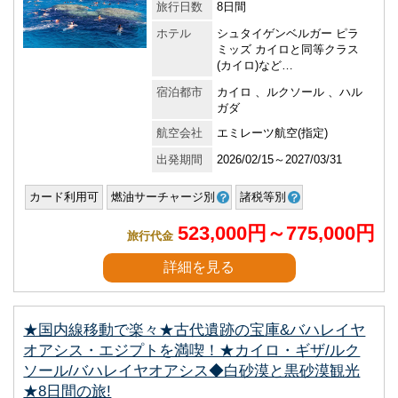
旅行日数
8日間
ホテル
シュタイゲンベルガー ピラ
ミッズ カイロと同等クラス
(カイロ)など…
宿泊都市
カイロ 、ルクソール 、ハル
ガダ
航空会社
エミレーツ航空(指定)
出発期間
2026/02/15～2027/03/31
カード利用可
燃油サーチャージ別
諸税等別
523,000円～775,000円
旅行代金
詳細を見る
★国内線移動で楽々★古代遺跡の宝庫&バハレイヤ
オアシス・エジプトを満喫！★カイロ・ギザ/ルク
ソール/バハレイヤオアシス◆白砂漠と黒砂漠観光
★8日間の旅!