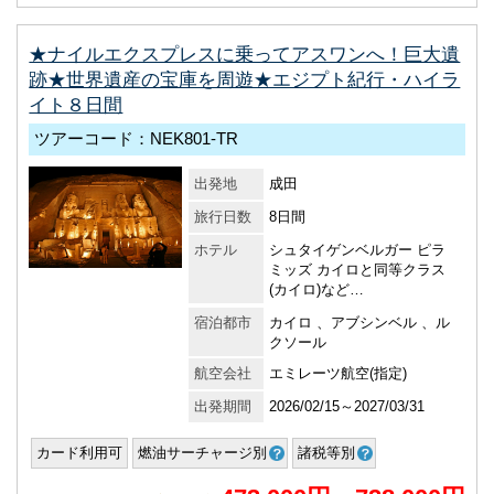
★ナイルエクスプレスに乗ってアスワンへ！巨大遺
跡★世界遺産の宝庫を周遊★エジプト紀行・ハイラ
イト８日間
ツアーコード：NEK801-TR
出発地
成田
旅行日数
8日間
ホテル
シュタイゲンベルガー ピラ
ミッズ カイロと同等クラス
(カイロ)など…
宿泊都市
カイロ 、アブシンベル 、ル
クソール
航空会社
エミレーツ航空(指定)
出発期間
2026/02/15～2027/03/31
カード利用可
燃油サーチャージ別
諸税等別