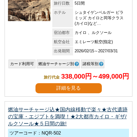
旅行日数
5日間
ホテル
シュタイゲンベルガー ピラ
ミッズ カイロと同等クラス
(カイロ)など…
宿泊都市
カイロ 、ルクソール
航空会社
エミレーツ航空(指定)
出発期間
2026/02/15～2027/03/31
カード利用可
燃油サーチャージ別
諸税等別
338,000円～499,000円
旅行代金
詳細を見る
燃油サーチャージ込★国内線移動で楽々★古代遺跡
の宝庫・エジプトを満喫！★2大都市カイロ・ギザ/
ルクソール★５日間の旅!
ツアーコード：NQR-502