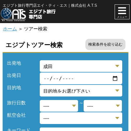
エジプト旅行専門店エイ・ティ・エス｜株式会社 A.T.S
メニュー
ホーム
＞ ツアー検索
エジプトツアー検索
検索条件を絞り込む
出発地
出発日
目的地
旅行日数
～
航空会社
キーワード