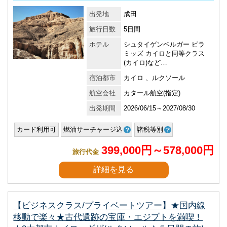
出発地
成田
旅行日数
5日間
ホテル
シュタイゲンベルガー ピラ
ミッズ カイロと同等クラス
(カイロ)など…
宿泊都市
カイロ 、ルクソール
航空会社
カタール航空(指定)
出発期間
2026/06/15～2027/08/30
カード利用可
燃油サーチャージ込
諸税等別
399,000円～578,000円
旅行代金
詳細を見る
【ビジネスクラス/プライベートツアー】★国内線
移動で楽々★古代遺跡の宝庫・エジプトを満喫！