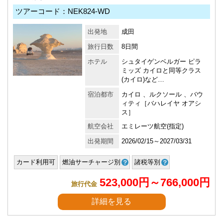
ツアーコード：NEK824-WD
出発地
成田
旅行日数
8日間
ホテル
シュタイゲンベルガー ピラ
ミッズ カイロと同等クラス
(カイロ)など…
宿泊都市
カイロ 、ルクソール 、バウ
ィティ［バハレイヤ オアシ
ス］
航空会社
エミレーツ航空(指定)
出発期間
2026/02/15～2027/03/31
カード利用可
燃油サーチャージ別
諸税等別
523,000円～766,000円
旅行代金
詳細を見る