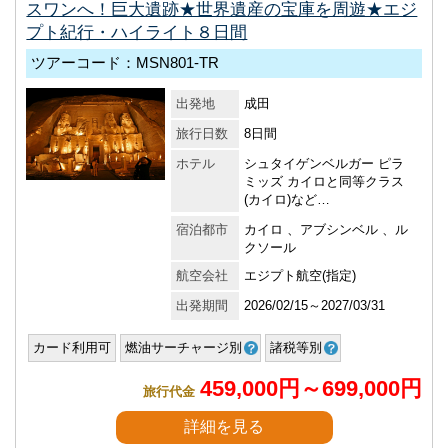
スワンへ！巨大遺跡★世界遺産の宝庫を周遊★エジ
プト紀行・ハイライト８日間
ツアーコード：MSN801-TR
出発地
成田
旅行日数
8日間
ホテル
シュタイゲンベルガー ピラ
ミッズ カイロと同等クラス
(カイロ)など…
宿泊都市
カイロ 、アブシンベル 、ル
クソール
航空会社
エジプト航空(指定)
出発期間
2026/02/15～2027/03/31
カード利用可
燃油サーチャージ別
諸税等別
459,000円～699,000円
旅行代金
詳細を見る