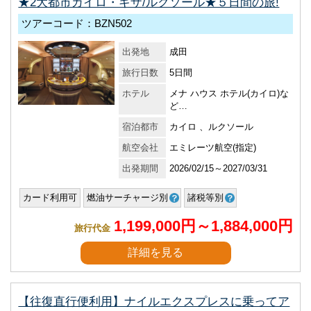
★2大都市カイロ・ギザ/ルクソール★５日間の旅!
ツアーコード：BZN502
出発地
成田
旅行日数
5日間
ホテル
メナ ハウス ホテル(カイロ)な
ど…
宿泊都市
カイロ 、ルクソール
航空会社
エミレーツ航空(指定)
出発期間
2026/02/15～2027/03/31
カード利用可
燃油サーチャージ別
諸税等別
1,199,000円～1,884,000円
旅行代金
詳細を見る
【往復直行便利用】ナイルエクスプレスに乗ってア