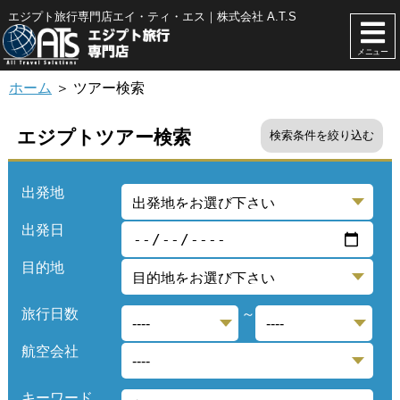
エジプト旅行専門店エイ・ティ・エス｜株式会社 A.T.S
メニュー
ホーム
＞ ツアー検索
エジプトツアー検索
検索条件を絞り込む
出発地
出発日
目的地
旅行日数
～
航空会社
キーワード