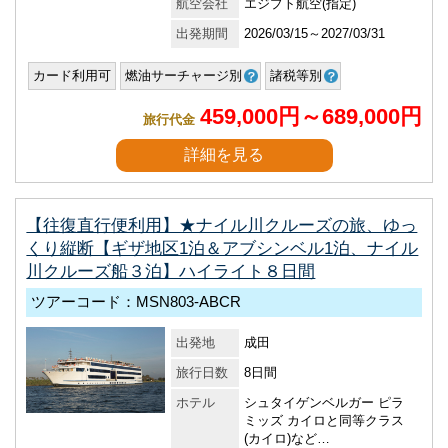
航空会社
エジプト航空(指定)
出発期間
2026/03/15～2027/03/31
カード利用可
燃油サーチャージ別
諸税等別
459,000円～689,000円
旅行代金
詳細を見る
【往復直行便利用】★ナイル川クルーズの旅、ゆっ
くり縦断【ギザ地区1泊＆アブシンベル1泊、ナイル
川クルーズ船３泊】ハイライト８日間
ツアーコード：MSN803-ABCR
出発地
成田
旅行日数
8日間
ホテル
シュタイゲンベルガー ピラ
ミッズ カイロと同等クラス
(カイロ)など…