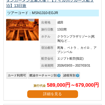
タンカーメン王墓入場！【ナイル川クルーズ船３
泊】13日旅
ツアーコード：MSN1310-EGJR
出発地
成田
旅行日数
13日間
ホテル
クラウンプラザリゾート(死
海)など…
宿泊都市
死海 、ペトラ 、カイロ 、ア
ブシンベル
航空会社
エジプト航空(指定)
出発期間
2026/03/03～2027/03/31
カード利用可
燃油サーチャージ別
諸税等別
589,000円～679,000円
旅行代金
詳細を見る