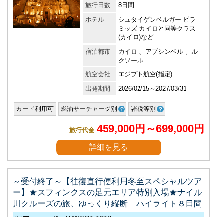
旅行日数
8日間
ホテル
シュタイゲンベルガー ピラ
ミッズ カイロと同等クラス
(カイロ)など…
宿泊都市
カイロ 、アブシンベル 、ル
クソール
航空会社
エジプト航空(指定)
出発期間
2026/02/15～2027/03/31
カード利用可
燃油サーチャージ別
諸税等別
459,000円～699,000円
旅行代金
詳細を見る
～受付終了～【往復直行便利用冬至スペシャルツア
ー】★スフィンクスの足元エリア特別入場★ナイル
川クルーズの旅、ゆっくり縦断 ハイライト８日間