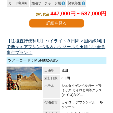
カード利用可
燃油サーチャージ別
諸税等別
447,000円～587,000円
旅行代金
詳細を見る
【往復直行便利用】ハイライト８日間＜国内線利用
で楽々＞アブシンベル＆ルクソール泊★嬉しい全食
事付プラン！
ツアーコード：MSN802-ABS
出発地
成田
旅行日数
8日間
ホテル
シュタイゲンベルガー ピラ
ミッズ カイロと同等クラス
(カイロ)など…
宿泊都市
カイロ 、アブシンベル 、ル
クソール