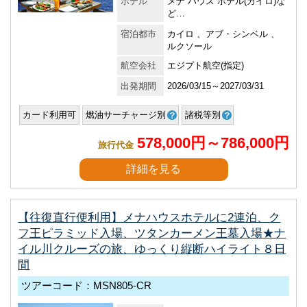
ホテル
メナ ハウス ホテル(カイロ)な
ど…
宿泊都市
カイロ 、アブ・シンベル 、
ルクソール
航空会社
エジプト航空(指定)
出発期間
2026/03/15～2027/03/31
カード利用可
燃油サーチャージ別
諸税等別
578,000円～786,000円
旅行代金
詳細を見る
【往復直行便利用】メナハウスホテルに2連泊、ク
フ王ピラミッド入場、ツタンカーメン王墓入場★ナ
イル川クルーズの旅、ゆっくり縦断ハイライト８日
間
ツアーコード：MSN805-CR