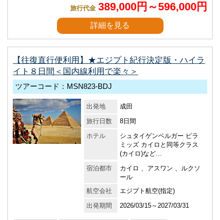
389,000円～596,000円
旅行代金
詳細を見る
【往復直行便利用】★エジプト紀行決定版・ハイラ
イト８日間＜国内線利用で楽々＞
ツアーコード：MSN823-BDJ
出発地
成田
旅行日数
8日間
ホテル
シュタイゲンベルガー ピラ
ミッズ カイロと同等クラス
(カイロ)など…
宿泊都市
カイロ 、アスワン 、ルクソ
ール
航空会社
エジプト航空(指定)
出発期間
2026/03/15～2027/03/31