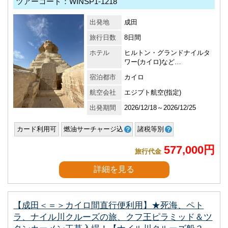
ツアーコード：WINSP1-1218
出発地
成田
旅行日数
8日間
ホテル
ヒルトン・グランドナイルタ
ワー(カイロ)など…
宿泊都市
カイロ
航空会社
エジプト航空(指定)
出発期間
2026/12/18～2026/12/25
カード利用可
燃油サーチャージ込
諸税等別
577,000円
旅行代金
詳細を見る
【成田＜＝＞カイロ間直行便利用】★死海、ペト
ラ、ナイル川クルーズの旅、クフ王ピラミッド＆ツ