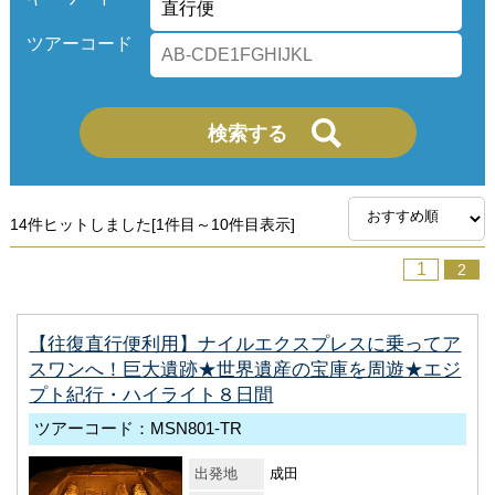
ツアーコード
14件ヒットしました[1件目～10件目表示]
1
2
【往復直行便利用】ナイルエクスプレスに乗ってア
スワンへ！巨大遺跡★世界遺産の宝庫を周遊★エジ
プト紀行・ハイライト８日間
ツアーコード：MSN801-TR
出発地
成田