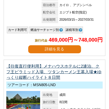
宿泊都市
カイロ 、アブシンベル
航空会社
エジプト航空(指定)
出発期間
2026/03/15～2027/03/31
カード利用可
燃油サーチャージ別
諸税等別
469,000円～748,000円
旅行代金
詳細を見る
【往復直行便利用】メナハウスホテルに2連泊、ク
フ王ピラミッド入場、ツタンカーメン王墓入場★ゆ
っくり縦断ハイライト８日間
ツアーコード：MSN805-LND
出発地
成田
旅行日数
8日間