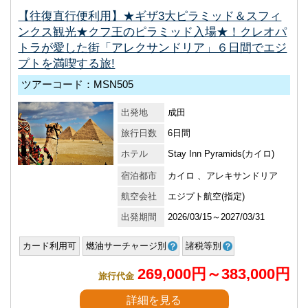
【往復直行便利用】★ギザ3大ピラミッド＆スフィ
ンクス観光★クフ王のピラミッド入場★！クレオパ
トラが愛した街「アレクサンドリア」６日間でエジ
プトを満喫する旅!
ツアーコード：MSN505
出発地
成田
旅行日数
6日間
ホテル
Stay Inn Pyramids(カイロ)
宿泊都市
カイロ 、アレキサンドリア
航空会社
エジプト航空(指定)
出発期間
2026/03/15～2027/03/31
カード利用可
燃油サーチャージ別
諸税等別
269,000円～383,000円
旅行代金
詳細を見る