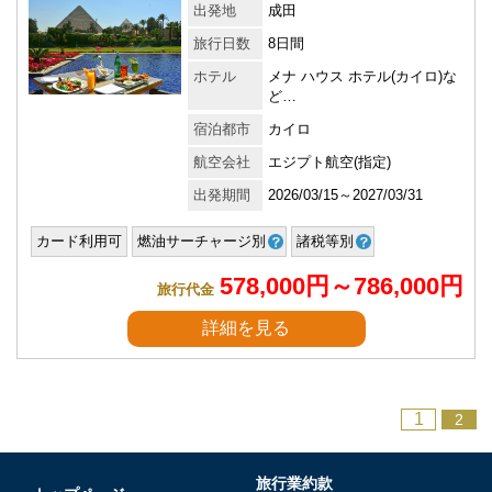
出発地
成田
旅行日数
8日間
ホテル
メナ ハウス ホテル(カイロ)な
ど…
宿泊都市
カイロ
航空会社
エジプト航空(指定)
出発期間
2026/03/15～2027/03/31
カード利用可
燃油サーチャージ別
諸税等別
578,000円～786,000円
旅行代金
詳細を見る
1
2
旅行業約款