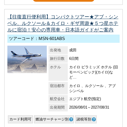
【往復直行便利用】コンパクトツアー★アブ・シン
ベル、ルクソール＆カイロ・ギザ周遊★５つ星ホテ
ルに宿泊！安心の専用車・日本語ガイドがご案内
ツアーコード：MSN-601ABS
出発地
成田
旅行日数
6日間
ホテル
カイロ ピラミッズ ホテル (旧
モーベンピック)(カイロ)な
ど…
宿泊都市
カイロ 、ルクソール 、アブ
シンベル
航空会社
エジプト航空(指定)
出発期間
2026/08/01～2027/08/31
カード利用可
燃油サーチャージ別
諸税等別