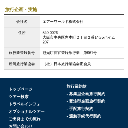
旅行企画・実施
会社名
エアーワールド株式会社
住所
540-0026
大阪市中央区内本町２丁目２番14GSハイム
207
旅行業登録番号
観光庁長官登録旅行業 第961号
所属旅行業協会
（社）日本旅行業協会正会員
旅行業約款
トップページ
- 募集型企画旅行契約
ツアー検索
- 受注型企画旅行契約
トラベルインフォ
- 手配旅行契約
オプショナルツアー
- 渡航手続代行契約
ご出発までの流れ
お問い合わせ