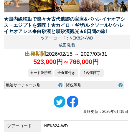
★国内線移動で楽々★古代遺跡の宝庫&バハレイヤオアシ
ス・エジプトを満喫！★カイロ・ギザ/ルクソール/バハレ
イヤオアシス◆白砂漠と黒砂漠観光★8日間の旅!
ツアーコード：NEK824-WD
成田発着
出発期間
2026/02/15 ～ 2027/03/31
523,000円～766,000円
カード決済可
全食事付き
1名催行可
燃油サーチャージ別
諸税等別
最終更新：2026年6月19日
ツアーコード
NEK824-WD