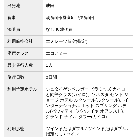
出発地
成田
食事
朝食5回/昼食5回/夕食5回
添乗員
なし 現地係員
利用航空会社
エミレーツ航空(指定)
座席クラス
エコノミー
最少催行人数
1人
旅行日数
8日間
利用予定ホテル
シュタイゲンベルガー ピラミッズ カイロ
と同等クラス(カイロ)、ソネスタ セント ジ
ョージ ホテル ルクソール(ルクソール)、イ
ンターナショナル ホット スプリング ホテ
ル(バウィティ［バハレイヤ オアシス］)、
グランド ナイル タワー(カイロ)
利用形態
ツインまたはダブル
ツインまたはダブル
指定なし
ツイン