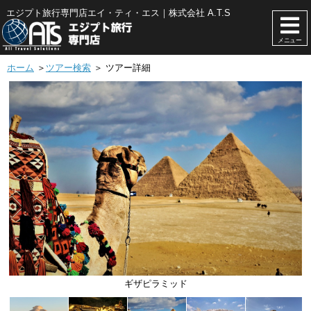
エジプト旅行専門店エイ・ティ・エス｜株式会社 A.T.S
メニュー
ホーム
＞
ツアー検索
＞ ツアー詳細
クリスタル山