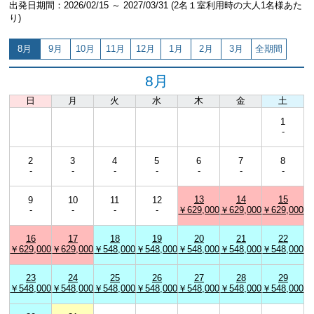
出発日期間：2026/02/15 ～ 2027/03/31 (2名１室利用時の大人1名様あた
り)
8月
9月
10月
11月
12月
1月
2月
3月
全期間
8月
日
月
火
水
木
金
土
1
-
2
3
4
5
6
7
8
-
-
-
-
-
-
-
13
14
15
9
10
11
12
-
-
-
-
￥629,000
￥629,000
￥629,000
16
17
18
19
20
21
22
￥629,000
￥629,000
￥548,000
￥548,000
￥548,000
￥548,000
￥548,000
23
24
25
26
27
28
29
￥548,000
￥548,000
￥548,000
￥548,000
￥548,000
￥548,000
￥548,000