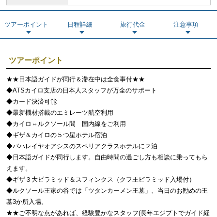
ツアーポイント
日程詳細
旅行代金
注意事項
ツアーポイント
★★日本語ガイドが同行＆滞在中は全食事付★★
◆ATSカイロ支店の日本人スタッフが万全のサポート
◆カード決済可能
◆最新機材搭載のエミレーツ航空利用
◆カイロ⇔ルクソール間 国内線をご利用
◆ギザ＆カイロの５つ星ホテル宿泊
◆バハレイヤオアシスのスペリアクラスホテルに２泊
◆日本語ガイドが同行します。自由時間の過ごし方も相談に乗ってもら
えます。
◆ギザ３大ピラミッド＆スフィンクス（クフ王ピラミッド入場付）
◆ルクソール王家の谷では「ツタンカーメン王墓」、当日のお勧めの王
墓3か所入場。
★★ご不明な点があれば、経験豊かなスタッフ(長年エジプトでガイド経