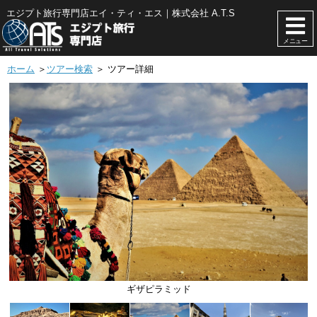
エジプト旅行専門店エイ・ティ・エス｜株式会社 A.T.S
メニュー
ホーム
＞
ツアー検索
＞ ツアー詳細
フセイン・モスク