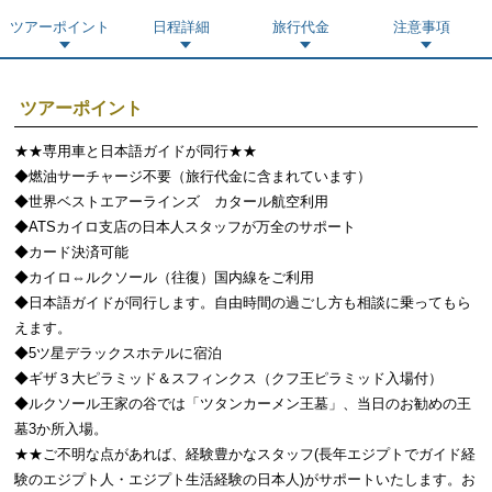
ツアーポイント
日程詳細
旅行代金
注意事項
ツアーポイント
★★専用車と日本語ガイドが同行★★
◆燃油サーチャージ不要（旅行代金に含まれています）
◆世界ベストエアーラインズ カタール航空利用
◆ATSカイロ支店の日本人スタッフが万全のサポート
◆カード決済可能
◆カイロ⇔ルクソール（往復）国内線をご利用
◆日本語ガイドが同行します。自由時間の過ごし方も相談に乗ってもら
えます。
◆5ツ星デラックスホテルに宿泊
◆ギザ３大ピラミッド＆スフィンクス（クフ王ピラミッド入場付）
◆ルクソール王家の谷では「ツタンカーメン王墓」、当日のお勧めの王
墓3か所入場。
★★ご不明な点があれば、経験豊かなスタッフ(長年エジプトでガイド経
験のエジプト人・エジプト生活経験の日本人)がサポートいたします。お