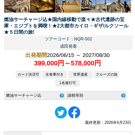
燃油サーチャージ込★国内線移動で楽々★古代遺跡の宝
庫・エジプトを満喫！★2大都市カイロ・ギザ/ルクソール
★５日間の旅!
ツアーコード：NQR-502
成田発着
出発期間
2026/06/15 ～ 2027/08/30
399,000円～578,000円
カード決済可
全食事付き
世界遺産
クルーズの旅
1名催行可
燃油サーチャージ込
諸税等別
最終更新：2026年6月23日