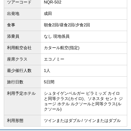
ツアーコード
NQR-502
出発地
成田
食事
朝食2回/昼食2回/夕食2回
添乗員
なし 現地係員
利用航空会社
カタール航空(指定)
座席クラス
エコノミー
最少催行人数
1人
旅行日数
5日間
利用予定ホテル
シュタイゲンベルガー ピラミッズ カイロ
と同等クラス(カイロ)、ソネスタ セント ジ
ョージ ホテル ルクソールと同等クラス(ル
クソール)
利用形態
ツインまたはダブル
ツインまたはダブル