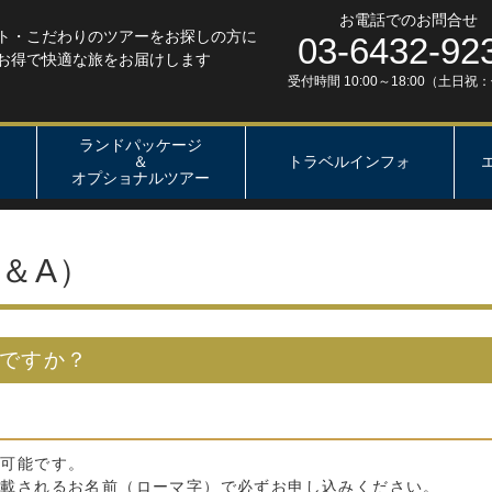
お電話でのお問合せ
ト・こだわりのツアーをお探しの方に
03-6432-92
お得で快適な旅をお届けします
受付時間 10:00～18:00（土日祝
ランドパッケージ
＆
トラベルインフォ
ト
オプショナルツアー
＆A）
ですか？
は可能です。
記載されるお名前（ローマ字）で必ずお申し込みください。