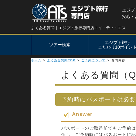
エジプ
安心・
よくある質問｜エジプト旅行専門店エイ・ティ・エス
エジプト旅行
ツアー検索
こだわり10ポイン
ホーム
>
よくある質問TOP
>
ご予約について
>
質問内容
よくある質問（Q
予約時にパスポートは必要
Answer
パスポートのご取得前でもご予約
但し、ご予約時にはパスポートに