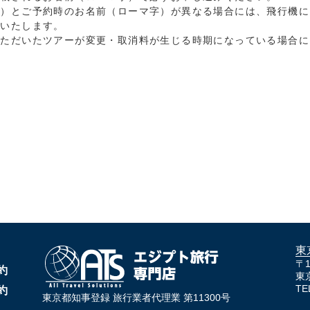
字）とご予約時のお名前（ローマ字）が異なる場合には、飛行機に
券いたします。
いただいたツアーが変更・取消料が生じる時期になっている場合に
東
〒1
約
東
TE
約
東京都知事登録 旅行業者代理業 第11300号