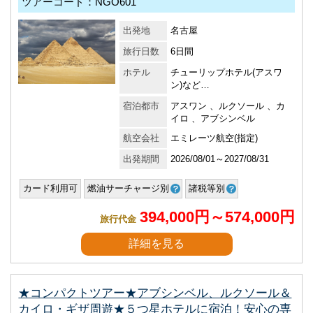
ツアーコード：NGO601
出発地
名古屋
旅行日数
6日間
ホテル
チューリップホテル(アスワ
ン)など…
宿泊都市
アスワン 、ルクソール 、カ
イロ 、アブシンベル
航空会社
エミレーツ航空(指定)
出発期間
2026/08/01～2027/08/31
カード利用可
燃油サーチャージ別
諸税等別
394,000円～574,000円
旅行代金
詳細を見る
★コンパクトツアー★アブシンベル、ルクソール＆
カイロ・ギザ周遊★５つ星ホテルに宿泊！安心の専