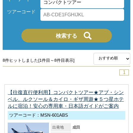
ツアーコード
8件ヒットしました[1件目～8件目表示]
1
【往復直行便利用】コンパクトツアー★アブ・シン
ベル、ルクソール＆カイロ・ギザ周遊★５つ星ホテ
ルに宿泊！安心の専用車・日本語ガイドがご案内
ツアーコード：MSN-601ABS
出発地
成田