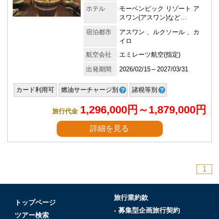
ホテル
モーベンピック リゾート ア
スワン(アスワン)など…
宿泊都市
アスワン 、ルクソール 、カ
イロ
航空会社
エミレーツ航空(指定)
出発期間
2026/02/15～2027/03/31
カード利用可
燃油サーチャージ別
諸税等別
1,296,000円～1,879,000円
旅行代金
詳細を見る
1
旅行業約款
トップページ
- 募集型企画旅行契約
ツアー検索