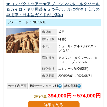
★コンパクトツアー★アブ・シンベル、ルクソール
＆カイロ・ギザ周遊★５つ星ホテルに宿泊！安心の
専用車・日本語ガイドがご案内
ツアーコード：NEK601
出発地
成田
旅行日数
6日間
ホテル
チューリップホテル(アスワ
ン)など…
宿泊都市
アスワン 、ルクソール 、カ
イロ 、アブシンベル
航空会社
エミレーツ航空(指定)
出発期間
2026/08/01～2027/08/31
カード利用可
燃油サーチャージ別
諸税等別
394,000円～574,000円
旅行代金
詳細を見る