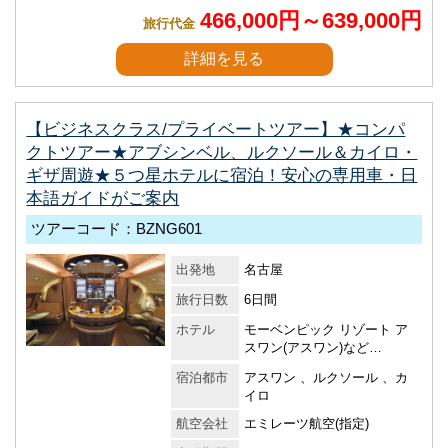
466,000円～639,000円
旅行代金
詳細を見る
【ビジネスクラス/プライベートツアー】★コンパ
クトツアー★アブシンベル、ルクソール＆カイロ・
ギザ周遊★５つ星ホテルに宿泊！安心の専用車・日
本語ガイドがご案内
ツアーコード：BZNG601
出発地
名古屋
旅行日数
6日間
ホテル
モーベンピック リゾート ア
スワン(アスワン)など…
宿泊都市
アスワン 、ルクソール 、カ
イロ
航空会社
エミレーツ航空(指定)