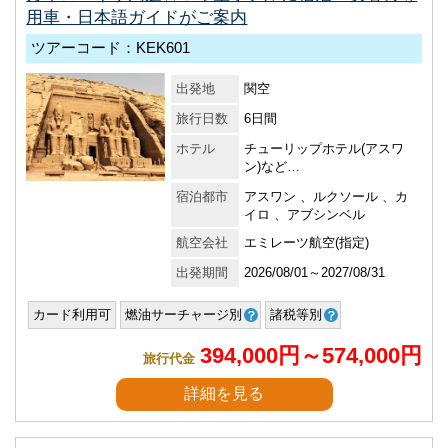
用車・日本語ガイドがご案内
ツアーコード：KEK601
出発地
関空
旅行日数
6日間
ホテル
チューリップホテル(アスワ
ン)など…
宿泊都市
アスワン 、ルクソール 、カ
イロ 、アブシンベル
航空会社
エミレーツ航空(指定)
出発期間
2026/08/01～2027/08/31
カード利用可
燃油サーチャージ別
諸税等別
394,000円～574,000円
旅行代金
詳細を見る