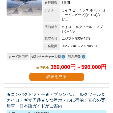
旅行日数
6日間
ホテル
カイロ ピラミッズ ホテル (旧
モーベンピック)(カイロ)な
ど…
宿泊都市
カイロ 、ルクソール 、アブ
シンベル
航空会社
エジプト航空(指定)
出発期間
2026/08/01～2027/08/31
カード利用可
燃油サーチャージ別
諸税等別
389,000円～596,000円
旅行代金
詳細を見る
★コンパクトツアー★アブシンベル、ルクソール＆
カイロ・ギザ周遊★５つ星ホテルに宿泊！安心の専
用車・日本語ガイドがご案内