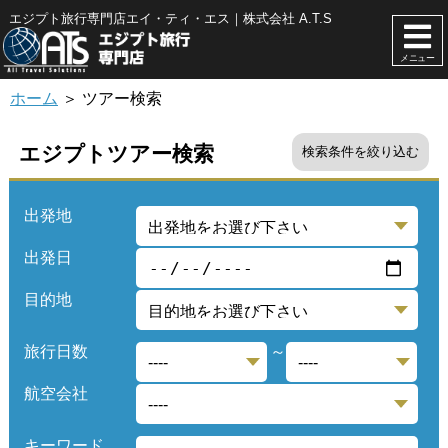
エジプト旅行専門店エイ・ティ・エス｜株式会社 A.T.S
メニュー
ホーム
＞ ツアー検索
エジプトツアー検索
検索条件を絞り込む
出発地
出発日
目的地
旅行日数
～
航空会社
キーワード