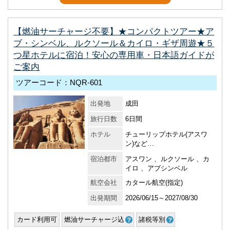
【燃油サーチャージ不要】★コンパクトツアー★ア
ブ・シンベル、ルクソール＆カイロ・ギザ周遊★５
つ星ホテルに宿泊！安心の専用車・日本語ガイドが
ご案内
ツアーコード：NQR-601
出発地
成田
旅行日数
6日間
ホテル
チューリップホテル(アスワ
ン)など…
宿泊都市
アスワン 、ルクソール 、カ
イロ 、アブシンベル
航空会社
カタール航空(指定)
出発期間
2026/06/15～2027/08/30
カード利用可
燃油サーチャージ込
諸税等別