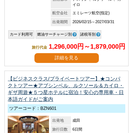
イロ
航空会社
エミレーツ航空(指定)
出発期間
2026/02/15～2027/03/31
カード利用可
燃油サーチャージ別
諸税等別
1,296,000円～1,879,000円
旅行代金
詳細を見る
【ビジネスクラス/プライベートツアー】★コンパ
クトツアー★アブシンベル、ルクソール＆カイロ・
ギザ周遊★５つ星ホテルに宿泊！安心の専用車・日
本語ガイドがご案内
ツアーコード：BZN601
出発地
成田
旅行日数
6日間