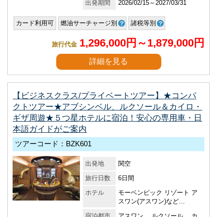
出発期間
2026/02/15～2027/03/31
カード利用可
燃油サーチャージ別
諸税等別
1,296,000円～1,879,000円
旅行代金
詳細を見る
【ビジネスクラス/プライベートツアー】★コンパ
クトツアー★アブシンベル、ルクソール＆カイロ・
ギザ周遊★５つ星ホテルに宿泊！安心の専用車・日
本語ガイドがご案内
ツアーコード：BZK601
出発地
関空
旅行日数
6日間
ホテル
モーベンピック リゾート ア
スワン(アスワン)など…
宿泊都市
アスワン 、ルクソール 、カ